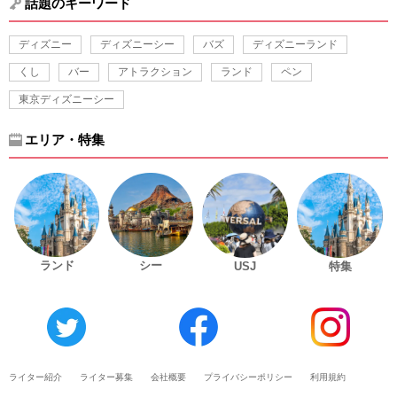
話題のキーワード
ディズニー
ディズニーシー
バズ
ディズニーランド
くし
バー
アトラクション
ランド
ペン
東京ディズニーシー
エリア・特集
ランド
シー
USJ
特集
ライター紹介
ライター募集
会社概要
プライバシーポリシー
利用規約