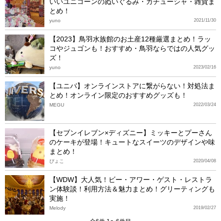
いいユニコーンのぬいぐるみ・カチューシャ・雑貨ま
とめ！
yuno
2021/11/30
【2023】鳥羽水族館のお土産12種厳選まとめ！ラッ
コやジュゴンも！おすすめ・鳥羽ならではの人気グッ
ズ！
yuno
2023/02/16
【ユニバ】オンラインストアに繋がらない！対処法ま
とめ！オンライン限定のおすすめグッズも！
MEGU
2022/03/24
【セブンイレブン×ディズニー】ミッキーとプーさん
のケーキが登場！キュートなスイーツのデザインや味
まとめ！
ぴょこ
2020/04/08
【WDW】大人気！ビー・アワー・ゲスト・レストラ
ン体験談！利用方法＆魅力まとめ！グリーティングも
実施！
Melody
2019/02/27