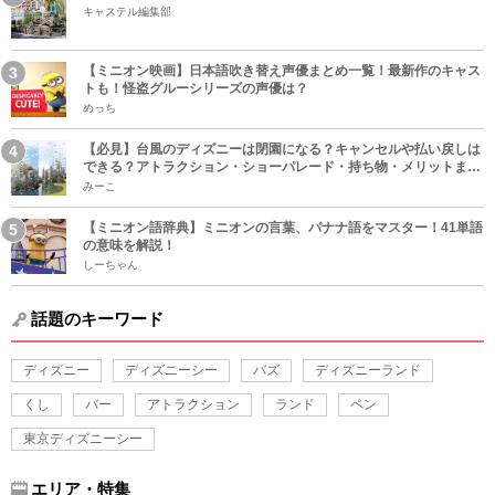
キャステル編集部
【ミニオン映画】日本語吹き替え声優まとめ一覧！最新作のキャス
トも！怪盗グルーシリーズの声優は？
めっち
【必見】台風のディズニーは閉園になる？キャンセルや払い戻しは
できる？アトラクション・ショーパレード・持ち物・メリットまと
め！
みーこ
【ミニオン語辞典】ミニオンの言葉、バナナ語をマスター！41単語
の意味を解説！
しーちゃん
話題のキーワード
ディズニー
ディズニーシー
バズ
ディズニーランド
くし
バー
アトラクション
ランド
ペン
東京ディズニーシー
エリア・特集