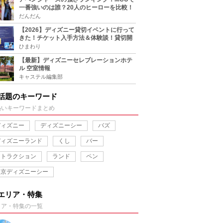
一番強いのは誰？20人のヒーローを比較！
だんだん
【2026】ディズニー貸切イベントに行って
きた！チケット入手方法＆体験談！貸切開
催日程まとめ！
ひまわり
【最新】ディズニーセレブレーションホテ
ル 空室情報
キャステル編集部
話題のキーワード
熱いキーワードまとめ
ディズニー
ディズニーシー
バズ
ディズニーランド
くし
バー
アトラクション
ランド
ペン
東京ディズニーシー
エリア・特集
リア・特集の一覧