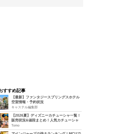
おすすめ記事
【最新】ファンタジースプリングスホテル
空室情報・予約状況
キャステル編集部
【2026夏】ディズニーカチューシャ一覧！
販売状況&値段まとめ！人気カチューシャ
をチェック
Tomo
アベンジャーズの強さランキング！MCUで