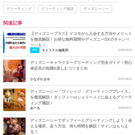
グリーティング
グリーティング施設
ディズニーシー
関連記事
【ディズニープラス】ドコモから入会する方法やメリット
を徹底解説！お得な無料期間やディズニーDXのキャンペ
ーンも！
PR
キャステル編集部
2026/05/31
ディズニーキャラクターグリーティング完全ガイド！初心
者必見の知識&楽しむコツまとめ
かなざわまゆ
2025/04/21
ディズニーシー「ヴィレッジ・グリーティングプレイス」
を徹底解説！ダッフィーorシェリーメイに会えるグリーテ
ィング施設！
あーる
2026/05/27
ディズニーシーでダッフィーとグリーティングしよう！会
える場所、会う方法、待ち時間を解説！サインはもらえ
る？