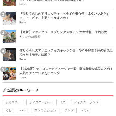
Rene
『借りぐらしのアリエッティ』の全てが分かる！ネタバレあらす
じ、トリビア、主要キャラまとめ！
Rene
【最新】ファンタジースプリングスホテル 空室情報・予約状況
キャステル編集部
借りぐらしのアリエッティのキャラクター”翔”を解説！翔の病気は
治った？モデルは誰？
Rene
【2026夏】ディズニーカチューシャ一覧！販売状況&値段まとめ！
人気カチューシャをチェック
Tomo
話題のキーワード
ディズニー
ディズニーシー
バズ
ディズニーランド
くし
バー
アトラクション
ランド
ペン