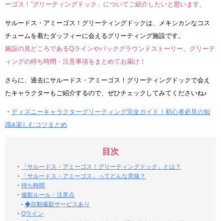
ーゴス！”グリーティングドック」についてご紹介したいと思います。
サルードス・アミーゴス！グリーティングドックは、メキシカンなコス
チュームを着たダッフィーに会えるグリーティング施設です。
施設の見どころであるQラインやバックグラウンドストーリー、グリーテ
ィングの待ち時間・注意事項をまとめてお届け！
さらに、過去にサルードス・アミーゴス！グリーティングドックで会え
たキャラクターもご紹介するので、ぜひチェックしてみてくださいね♪
・
ディズニーキャラクターグリーティング完全ガイド！初心者必見の知
識&楽しむコツまとめ
目次
・
「サルードス・アミーゴス！グリーティングドック」とは？
・
「サルードス・アミーゴス」ってどんな意味？
・
待ち時間
・
撮影ルール・注意点
-
◆自動撮影サービスあり
・
Qライン