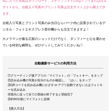
気に入った写真はダウンロード、スナップフォトCDはアプリまたは注文
サイトから、台紙入り写真やプリント写真は注文サイト上から購入でき
ます。
台紙入り写真とプリント写真のみ当日ならパーク内に設置されているデ
ジタル・フォトエキスプレス受付機からも注文できますよ！
カメラマンが撮る正面のショットだけでなく、ダッフィーと心を通わせ
ている特別な瞬間も、ぜひゲットしてみてくださいね♡
自動撮影サービスの利用方法
①グリーティング後アプリの「マイフォト」の「フォトキー」をタップ
②読み込み機の写真が自分のものか確認し、「はい」をタップ
③QRコードを読み込み機にかざす or アプリ起動できない人はフォトキ
ーを読み込み
④指示に従って全ての登録が終了すると登録完了
⑤約90分後にマイフォトに反映
【購入方法】