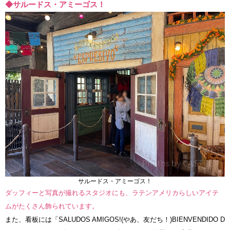
◆サルードス・アミーゴス！
サルードス・アミーゴス！
ダッフィーと写真が撮れるスタジオにも、ラテンアメリカらしいアイテ
ムがたくさん飾られています。
また、看板には「SALUDOS AMIGOS!(やあ、友だち！)BIENVENDIDO D