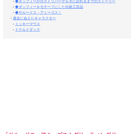
-
◆ダッフィーがロストリバーデルタに訪れるまでのストーリー
-
◆ダッフィーをモチーフにした伝統工芸品
-
◆サルードス・アミーゴス！
・
過去に会えたキャラクター
-
ミッキーマウス
-
ドナルドダック