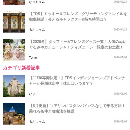
なっちゃん
2026/05/27
【TDS】ミッキー＆フレンズ・グリーティングトレイルを
徹底解説！会えるキャラクター&待ち時間は？
るんにゃん
2025/04/21
【2026冬】ダッフィー&フレンズグッズ一覧！人気のぬい
ぐるみやカチューシャ！ディズニーシー限定のお土産！
Tomo
2026/01/07
カテゴリ新着記事
【11/30再開決定！】TDSインディジョーンズアドベンチ
ャーが長期休止中！休止はいつまで？
ぴょこ
2026/08/05
【8月更新】ソアリンにスタンバイパスなしで乗る方法！
乗れる条件と攻略法を解説
るんにゃん
2026/08/02