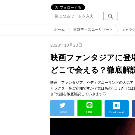
ホーム
東京ディズニーリゾート
キャラ
2023年10月23日
映画ファンタジアに登
どこで会える？徹底解
映画『ファンタジア』やディズニーランドの人気アト
ャラクターをご存知ですか？実はあの’’ほうき’’に
き’’の謎を徹底解説していきます♡
Twitter
LINE
Bookmark!