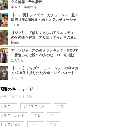
空室情報・予約状況
キャステル編集部
【2026夏】ディズニーカチューシャ一覧！
販売状況&値段まとめ！人気カチューシャ
をチェック
Tomo
【ジブリ】『借りぐらしのアリエッティ』
のその後を解説！アリエッティたちの新た
な住処は？翔の病気は治る？
Rene
アベンジャーズの強さランキング！MCUで
一番強いのは誰？20人のヒーローを比較！
だんだん
【2026】ディズニーランド＆シーの傘＆カ
ッパ10選！折りたたみ傘・レインコート・
ポンチョも！
てんてん
話題のキーワード
熱いキーワードまとめ
ディズニー
ディズニーシー
バズ
ディズニーランド
くし
バー
アトラクション
ランド
ペン