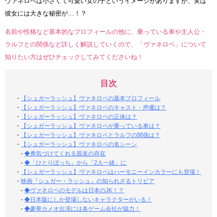
ヴァネロペは小さくて可愛い女の子というイメージがありますが、実は
彼女には大きな秘密が…！？
名前や性格など基本的なプロフィールの他に、乗っている車や主人公・
ラルフとの関係など詳しく解説していくので、「ヴァネロペ」について
知りたい方はぜひチェックしてみてくださいね！
目次
・
【シュガーラッシュ】ヴァネロペの基本プロフィール
・
【シュガーラッシュ】ヴァネロペのキャスト・声優は？
・
【シュガーラッシュ】ヴァネロペの正体は？
・
【シュガーラッシュ】ヴァネロペが乗っている車は？
・
【シュガーラッシュ】ヴァネロペとラルフの関係は？
・
【シュガーラッシュ】ヴァネロペの名シーン
-
◆勇気づけてくれる親友の存在
-
◆「ひとりぼっち」から「2人一緒」に
・
【シュガーラッシュ】ヴァネロペはハーモニーインカラーにも登場！
・
映画『シュガー・ラッシュ』の知られざるトリビア
-
◆ヴァネロペのモデルは日本のJK！？
-
◆日本版にしか登場しないキャラクターがいる！
-
◆豪華カメオ出演には各ゲーム会社が協力！