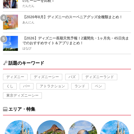
のヒーローを比較！
だんだん
【2026年8月】ディズニーのスーベニアグッズ全種類まとめ！
あんにん
【2026】ディズニー長期天気予報！2週間先・1ヶ月先・45日先ま
でのおすすめサイト＆アプリまとめ！
はなび
話題のキーワード
ディズニー
ディズニーシー
バズ
ディズニーランド
くし
バー
アトラクション
ランド
ペン
東京ディズニーシー
エリア・特集