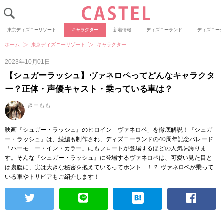
東京ディズニーリゾート
キャラクター
新着情報
ディズニーランド
ディズニー
ホーム
東京ディズニーリゾート
キャラクター
2023年10月01日
【シュガーラッシュ】ヴァネロペってどんなキャラクタ
ー？正体・声優キャスト・乗っている車は？
きーもも
映画『シュガー・ラッシュ』のヒロイン「ヴァネロペ」を徹底解説！『シュガ
ー・ラッシュ』は、続編も制作され、ディズニーランドの40周年記念パレード
「ハーモニー・イン・カラー」にもフロートが登場するほどの人気を誇りま
す。そんな『シュガー・ラッシュ』に登場するヴァネロペは、可愛い見た目と
は裏腹に、実は大きな秘密を抱えているってホント…！？ ヴァネロペが乗って
いる車やトリビアもご紹介します！