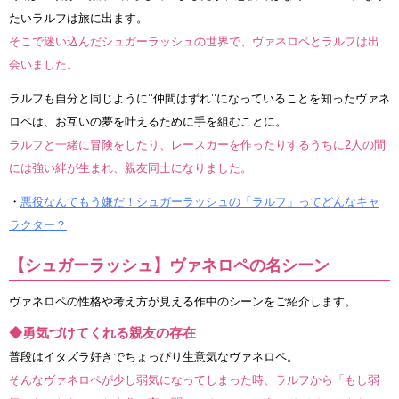
たいラルフは旅に出ます。
そこで迷い込んだシュガーラッシュの世界で、ヴァネロペとラルフは出
会いました。
ラルフも自分と同じように’’仲間はずれ’’になっていることを知ったヴァネ
ロペは、お互いの夢を叶えるために手を組むことに。
ラルフと一緒に冒険をしたり、レースカーを作ったりするうちに2人の間
には強い絆が生まれ、親友同士になりました。
・
悪役なんてもう嫌だ！シュガーラッシュの「ラルフ」ってどんなキャ
ラクター？
【シュガーラッシュ】ヴァネロペの名シーン
ヴァネロペの性格や考え方が見える作中のシーンをご紹介します。
◆勇気づけてくれる親友の存在
普段はイタズラ好きでちょっぴり生意気なヴァネロペ。
そんなヴァネロペが少し弱気になってしまった時、ラルフから「もし弱