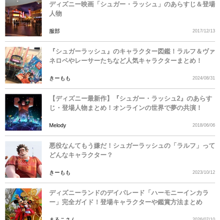
ディズニー映画「シュガー・ラッシュ」のあらすじ＆登場
人物
服部
2017/12/13
『シュガーラッシュ』のキャラクター図鑑！ラルフ＆ヴァ
ネロペやレーサーたちなど人気キャラクターまとめ！
きーもも
2024/08/31
【ディズニー最新作】『シュガー・ラッシュ2』のあらす
じ・登場人物まとめ！オンラインの世界で夢の共演！
Melody
2018/06/06
悪役なんてもう嫌だ！シュガーラッシュの「ラルフ」って
どんなキャラクター？
きーもも
2023/10/12
ディズニーランドのデイパレード「ハーモニーインカラ
ー」完全ガイド！登場キャラクターや鑑賞方法まとめ
まるこさん
2026/07/10