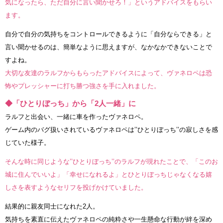
気になったら、ただ自分に言い聞かせろ！」というアドバイスをもらい
ます。
自分で自分の気持ちをコントロールできるように「自分ならできる」と
言い聞かせるのは、簡単なように思えますが、なかなかできないことで
すよね。
大切な友達のラルフからもらったアドバイスによって、ヴァネロペは恐
怖やプレッシャーに打ち勝つ強さを手に入れました。
◆「ひとりぼっち」から「2人一緒」に
ラルフと出会い、一緒に車を作ったヴァネロペ。
ゲーム内のバグ扱いされているヴァネロペは’’ひとりぼっち’’の寂しさを感
じていた様子。
そんな時に同じような’’ひとりぼっち’’のラルフが現れたことで、「このお
城に住んでいいよ」「幸せになれるよ」とひとりぼっちじゃなくなる嬉
しさを表すようなセリフを投げかけていました。
結果的に親友同士になれた2人。
気持ちを素直に伝えたヴァネロペの純粋さや一生懸命な行動が絆を深め