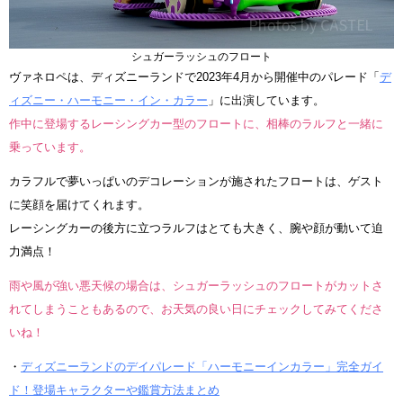
シュガーラッシュのフロート
ヴァネロペは、ディズニーランドで2023年4月から開催中のパレード「
デ
ィズニー・ハーモニー・イン・カラー
」に出演しています。
作中に登場するレーシングカー型のフロートに、相棒のラルフと一緒に
乗っています。
カラフルで夢いっぱいのデコレーションが施されたフロートは、ゲスト
に笑顔を届けてくれます。
レーシングカーの後方に立つラルフはとても大きく、腕や顔が動いて迫
力満点！
雨や風が強い悪天候の場合は、シュガーラッシュのフロートがカットさ
れてしまうこともあるので、お天気の良い日にチェックしてみてくださ
いね！
・
ディズニーランドのデイパレード「ハーモニーインカラー」完全ガイ
ド！登場キャラクターや鑑賞方法まとめ