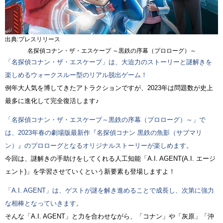
出典:プレスリリース
名探偵コナン・ザ・エスケープ ～黒鉄の序幕（プロローグ）～
「名探偵コナン・ザ・エスケープ」は、大迫力のストーリーと謎解きを
楽しめるウォークスルー型のリアル脱出ゲーム！
例年大人気を博してきたアトラクションですが、2023年は問題数が史上
最多に進化して完全復活します♪
「名探偵コナン・ザ・エスケープ～黒鉄の序幕（プロローグ）～」で
は、2023年春の劇場版最新作『名探偵コナン 黒鉄の魚影（サブマリ
ン）』のプロローグとなるオリジナルストーリーが楽しめます。
今回は、謎解きの手助けをしてくれる人工知能「A.I. AGENT(A.I. エージ
ェント)」を学習させていくという新要素も登場しますよ！
「A.I. AGENT」は、ゲストが謎を解き進めることで成長し、次第に強力
な相棒となっていきます。
そんな「A.I. AGENT」と力を合わせながら、「コナン」や「灰原」「沖