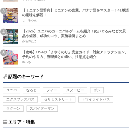
【ミニオン語辞典】ミニオンの言葉、バナナ語をマスター！41単語
の意味を解説！
しーちゃん
【2026】ユニバのカーニバルゲームを紹介！ぬいぐるみなどの景
品や値段、成功のコツ、実施場所まとめ
赤色のたこ
【攻略】USJの「よやくのり」完全ガイド！対象アトラクション、
予約のやり方、整理券との違い、注意点を紹介
めっち
話題のキーワード
ユニバ
なると
フィー
スヌーピー
ボン
エクスプレスパス
セサミストリート
トワイライトパス
ラグーン
スパイダーマン
エリア・特集