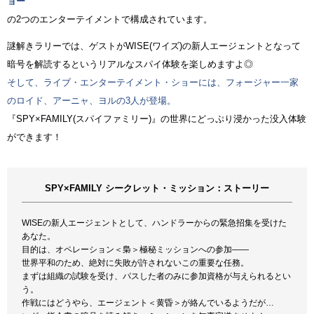
ョー
の2つのエンターテイメントで構成されています。
謎解きラリーでは、ゲストがWISE(ワイズ)の新人エージェントとなって
暗号を解読するというリアルなスパイ体験を楽しめますよ◎
そして、ライブ・エンターテイメント・ショーには、フォージャー一家
のロイド、アーニャ、ヨルの3人が登場。
『SPY×FAMILY(スパイファミリー)』の世界にどっぷり浸かった没入体験
ができます！
SPY×FAMILY シークレット・ミッション：ストーリー
WISEの新人エージェントとして、ハンドラーからの緊急招集を受けた
あなた。
目的は、オペレーション＜梟＞極秘ミッションへの参加――
世界平和のため、絶対に失敗が許されないこの重要な任務。
まずは組織の試験を受け、パスした者のみに参加資格が与えられるとい
う。
作戦にはどうやら、エージェント＜黄昏＞が絡んでいるようだが…