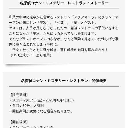
名探偵コナン・ミステリー・レストラン：ストーリー
和葉の中学の先輩が経営するレストラン『アクアオーラ』のグランドオ
ープンに来店した「平次」、「和葉」、「蘭」とゲスト。
ゲストは、人手が足りなくなったため、急遽レストランの手伝いをする
ことになった「平次」たちによるおもてなしを受けます。
そんなグランドオープンのさなか、なんと近隣で起きていた怪しげな事
件に巻き込まれてしまう事態に。
「平次」たちとともに謎を解き、事件解決の糸口を掴み取ろう！
（USJ公式サイトより引用）
名探偵コナン・ミステリー・レストラン：開催概要
【販売期間】
・2023年2月17日(金)～2023年6月4日(日)
・各回約80分、入替制
※開催期間が変更になる場合があります。
【開催場所】
・ロンバーズ・ランディング