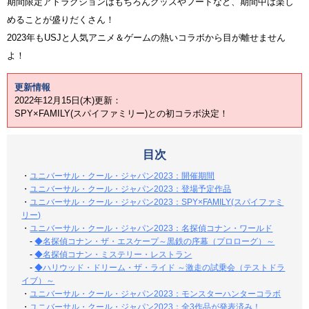
期間限定アトラクションはもちろんグッズやフードなど、期間中は楽し
めることが盛りだくさん！
2023年もUSJと人気アニメ＆ゲームの熱いコラボから目が離せません
よ！
更新情報
2022年12月15日(木)更新：
SPY×FAMILY(スパイファミリー)との初コラボ決定！
目次
・
ユニバーサル・クール・ジャパン2023：開催期間
・
ユニバーサル・クール・ジャパン2023：登場予定作品
・
ユニバーサル・クール・ジャパン2023：SPY×FAMILY(スパイファミ
リー)
・
ユニバーサル・クール・ジャパン2023：名探偵コナン・ワールド
-
◆名探偵コナン・ザ・エスケープ～黒鉄の序幕（プロローグ）～
-
◆名探偵コナン・ミステリー・レストラン
-
◆ハリウッド・ドリーム・ザ・ライド ～激走の試乗会（テストドラ
イブ）～
・
ユニバーサル・クール・ジャパン2023：モンスターハンターコラボ
・
ユニバーサル・クール・ジャパン2023：全3作品が発表済み！