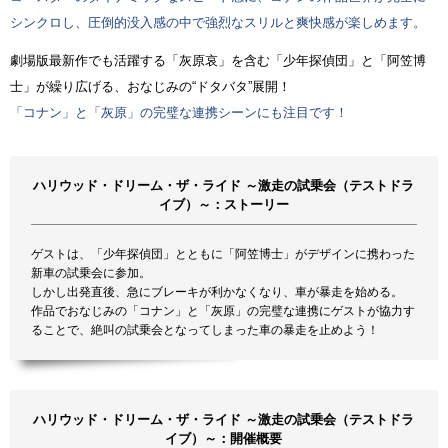
シンクロし、圧倒的没入感の中で強烈なスリルと爽快感が楽しめます。
劇場版最新作でも活躍する「灰原哀」を含む「少年探偵団」と「阿笠博
士」が繰り広げる、おなじみの“ドタバタ”展開！
「コナン」と「灰原」の完璧な連携シーンにも注目です！
ハリウッド・ドリーム・ザ・ライド ～激走の試乗会（テストドラ
イブ）～：ストーリー
ゲストは、「少年探偵団」とともに「阿笠博士」がデザインに携わった
新車の試乗会に参加。
しかし出発直後、急にブレーキが利かなくなり、車が暴走を始める。
作品でおなじみの「コナン」と「灰原」の完璧な連携にゲストが協力す
ることで、絶叫の試乗会となってしまった車の暴走を止めよう！
ハリウッド・ドリーム・ザ・ライド ～激走の試乗会（テストドラ
イブ）～：開催概要