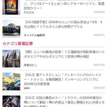
ン、グッズ&フードまとめ！4Dシアターやハリドリ、呪霊
討伐ラリー！
だんだん
2023/05/08
【USJ混雑予想】2026年のユニバの混み具合は？8月・9
月は混む？リアルタイム待ち時間アプリも
キャステル編集部
2026/07/31
カテゴリ新着記事
【噂】ユニバの敷地が拡張！？工場跡地や現駐車場がハリ
ポタエリアやゼルダエリアに？拡張の噂を検証
赤色のたこ
2026/07/30
【USJ】新アトラクション「ドンキーコングのクレイジ
ー・トロッコ」を徹底解説！ドンキーコングエリアに
2024年12月新登場
yaco
2026/07/29
【USJ】伝説の最恐ホラー「トラウマ」の2026年復活の
噂について解説！噂の内容は？過去に開催された内容と今
年の開催を予想！