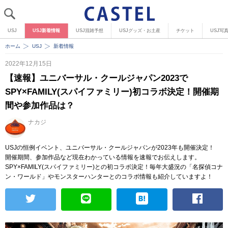
USJ
USJ新着情報
USJ混雑予想
USJグッズ・お土産
チケット
USJ写
ホーム
USJ
新着情報
2022年12月15日
【速報】ユニバーサル・クールジャパン2023で
SPY×FAMILY(スパイファミリー)初コラボ決定！開催期
間や参加作品は？
ナカジ
USJの恒例イベント、ユニバーサル・クールジャパンが2023年も開催決定！
開催期間、参加作品など現在わかっている情報を速報でお伝えします。
SPY×FAMILY(スパイファミリー)との初コラボ決定！毎年大盛況の「名探偵コナ
ン・ワールド」やモンスターハンターとのコラボ情報も紹介していますよ！