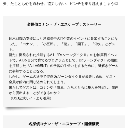
矢」たちとも心を通わせ、協力し合い、ピンチを乗り越えましょう◎
名探偵コナン・ザ・エスケープ：ストーリー
鈴木財閥の支援により急成長中のIT企業のイベントに参加することにな
った、「コナン」、「小五郎」、「蘭」、「園子」、「沖矢」とゲス
ト。
新たに開発された推理するA.I.『Dr.ソーンダイクⅡ』のお披露目イベン
トで、A.I.を自分で育てるプログラムとして、Dr.ソーンダイクⅡの機能
を搭載した『A.I. AGENT』の学習の手伝いをするために、謎解きゲーム
に参加することとなる。
しかし、ゲームの途中で突然Dr.ソーンダイクⅡが暴走し始め、ゲスト
全員が館内に閉じ込められてしまう。
果たしてゲストは、コナンや「灰原」たちとともに犯人を特定し、館内
から脱出することができるのか？！
（USJ公式サイトより引用）
名探偵コナン・ザ・エスケープ：開催概要