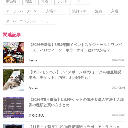
検温所
撤去
筆者
テント
ゲート
アーリーパークイン
入場ゲート
混雑レポ
混雑
入場
スーパーニンテンドーワールド
関連記事
【2026最新版】USJ年間イベントスケジュール！ワンピ
ース、ハロウィーン・ホラーナイトはいつから？
Ikuma
2026/08/06
【USJ×モンハン】アイスボーンXRウォークを徹底解説！
場所、チケット、内容、利用条件も！
ないん
2023/08/01
【2026年8月最新】USJチケットの値段＆購入方法！入場
券の種類と買い方まとめ
まるこさん
2026/08/02
【11月まで延長】USJ×呪術廻戦コラボ！アトラクショ