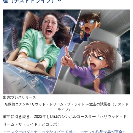
会（テストドライブ）～
出典:プレスリリース
名探偵コナン×ハリウッド・ドリーム・ザ・ライド ～激走の試乗会（テストド
ライブ）～
前年に引き続き、2023年もUSJのシンボルコースター「ハリウッド・ド
リーム・ザ・ライド」とコラボ！
コースターのダイナミックなスピード感に、コナンの作品世界が完全に