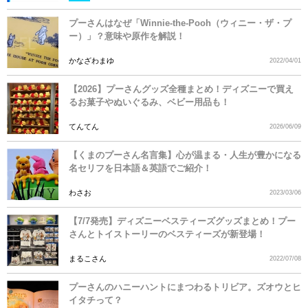
プーさんはなぜ「Winnie-the-Pooh（ウィニー・ザ・プ
ー）」？意味や原作を解説！
かなざわまゆ
2022/04/01
【2026】プーさんグッズ全種まとめ！ディズニーで買え
るお菓子やぬいぐるみ、ベビー用品も！
てんてん
2026/06/09
【くまのプーさん名言集】心が温まる・人生が豊かになる
名セリフを日本語＆英語でご紹介！
わさお
2023/03/06
【7/7発売】ディズニーベスティーズグッズまとめ！プー
さんとトイストーリーのベスティーズが新登場！
まるこさん
2022/07/08
プーさんのハニーハントにまつわるトリビア。ズオウとヒ
イタチって？