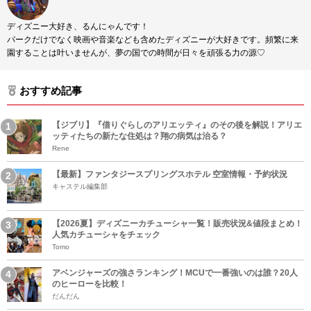
ディズニー大好き、るんにゃんです！
パークだけでなく映画や音楽なども含めたディズニーが大好きです。頻繁に来
園することは叶いませんが、夢の国での時間が日々を頑張る力の源♡
おすすめ記事
【ジブリ】『借りぐらしのアリエッティ』のその後を解説！アリエ
ッティたちの新たな住処は？翔の病気は治る？
Rene
【最新】ファンタジースプリングスホテル 空室情報・予約状況
キャステル編集部
【2026夏】ディズニーカチューシャ一覧！販売状況&値段まとめ！
人気カチューシャをチェック
Tomo
アベンジャーズの強さランキング！MCUで一番強いのは誰？20人
のヒーローを比較！
だんだん