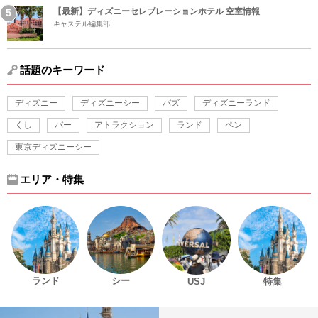
【最新】ディズニーセレブレーションホテル 空室情報
キャステル編集部
話題のキーワード
ディズニー
ディズニーシー
バズ
ディズニーランド
くし
バー
アトラクション
ランド
ペン
東京ディズニーシー
エリア・特集
ランド
シー
USJ
特集