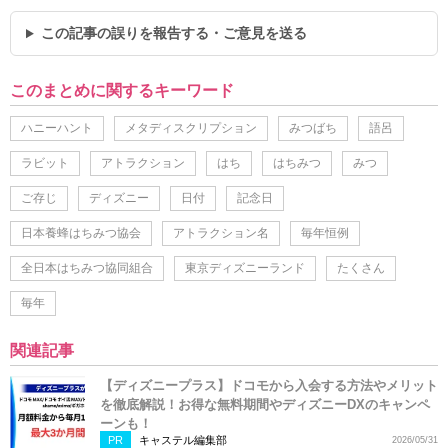
この記事の誤りを報告する・ご意見を送る
このまとめに関するキーワード
ハニーハント
メタディスクリプション
みつばち
語呂
ラビット
アトラクション
はち
はちみつ
みつ
ご存じ
ディズニー
日付
記念日
日本養蜂はちみつ協会
アトラクション名
毎年恒例
全日本はちみつ協同組合
東京ディズニーランド
たくさん
毎年
関連記事
【ディズニープラス】ドコモから入会する方法やメリット
を徹底解説！お得な無料期間やディズニーDXのキャンペ
ーンも！
PR
キャステル編集部
2026/05/31