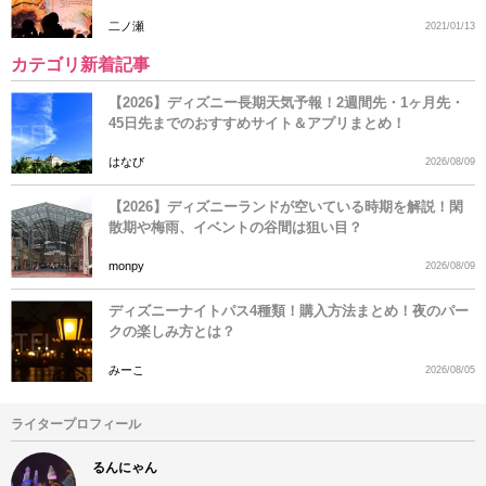
二ノ瀬
2021/01/13
カテゴリ新着記事
【2026】ディズニー長期天気予報！2週間先・1ヶ月先・
45日先までのおすすめサイト＆アプリまとめ！
はなび
2026/08/09
【2026】ディズニーランドが空いている時期を解説！閑
散期や梅雨、イベントの谷間は狙い目？
monpy
2026/08/09
ディズニーナイトパス4種類！購入方法まとめ！夜のパー
クの楽しみ方とは？
みーこ
2026/08/05
ライタープロフィール
るんにゃん