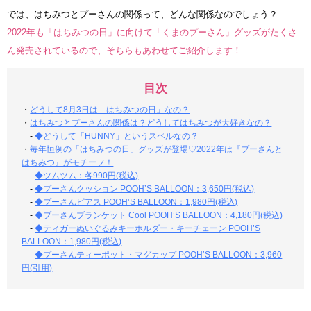
では、はちみつとプーさんの関係って、どんな関係なのでしょう？
2022年も「はちみつの日」に向けて「くまのプーさん」グッズがたくさ
ん発売されているので、そちらもあわせてご紹介します！
目次
・
どうして8月3日は「はちみつの日」なの？
・
はちみつとプーさんの関係は？どうしてはちみつが大好きなの？
-
◆どうして「HUNNY」というスペルなの？
・
毎年恒例の「はちみつの日」グッズが登場♡2022年は『プーさんと
はちみつ』がモチーフ！
-
◆ツムツム：各990円(税込)
-
◆プーさんクッション POOH’S BALLOON：3,650円(税込)
-
◆プーさんピアス POOH’S BALLOON：1,980円(税込)
-
◆プーさんブランケット Cool POOH’S BALLOON：4,180円(税込)
-
◆ティガーぬいぐるみキーホルダー・キーチェーン POOH’S
BALLOON：1,980円(税込)
-
◆プーさんティーポット・マグカップ POOH’S BALLOON：3,960
円(引用)