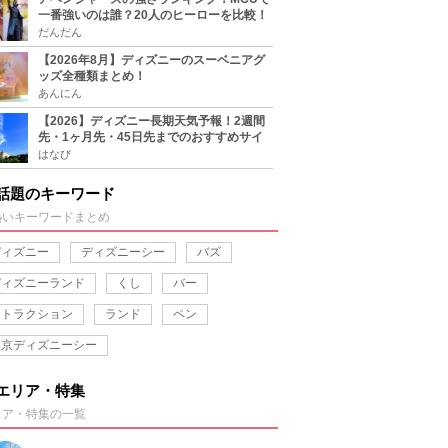
一番強いのは誰？20人のヒーローを比較！
だんだん
【2026年8月】ディズニーのスーベニアグ
ッズ全種類まとめ！
あんにん
【2026】ディズニー長期天気予報！2週間
先・1ヶ月先・45日先までのおすすめサイ
ト＆アプリまとめ！
はなび
話題のキーワード
熱いキーワードまとめ
ディズニー
ディズニーシー
バズ
ディズニーランド
くし
バー
アトラクション
ランド
ペン
東京ディズニーシー
エリア・特集
リア・特集の一覧