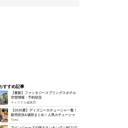
おすすめ記事
【最新】ファンタジースプリングスホテル
空室情報・予約状況
キャステル編集部
【2026夏】ディズニーカチューシャ一覧！
販売状況&値段まとめ！人気カチューシャ
をチェック
Tomo
アベンジャーズの強さランキング！MCUで