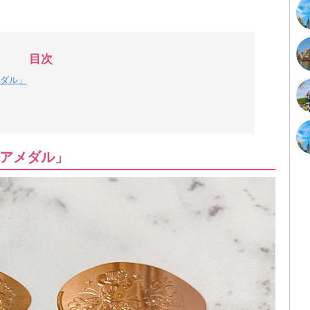
目次
ダル」
アメダル」