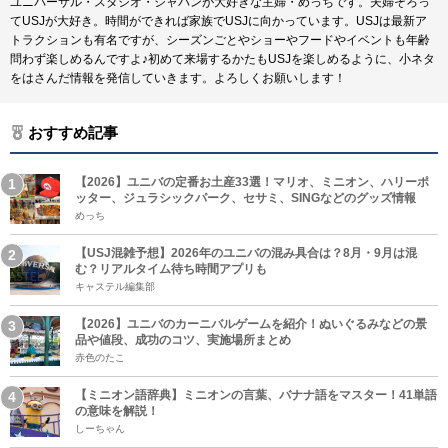
ユニバーサル・スタジオ・ジャパンが大好きな主婦・めっちです。夫婦そろっ
てUSJが大好き。時間ができれば家族でUSJに向かっています。USJは最新ア
トラクションも有名ですが、シーズンごとやショーやフードやイベントも年齢
問わず楽しめるんですよ♪初めて来場するかたもUSJを楽しめるように、小ネタ
をはさんだ情報を発信していきます。よろしくお願いします！
おすすめ記事
【2026】ユニバの定番お土産33選！マリオ、ミニオン、ハリーポ
ッター、ジュラシックパーク、セサミ、SINGなどのグッズ情報
めっち
【USJ混雑予想】2026年のユニバの混み具合は？8月・9月は混
む？リアルタイム待ち時間アプリも
キャステル編集部
【2026】ユニバのカーニバルゲームを紹介！ぬいぐるみなどの景
品や値段、成功のコツ、実施場所まとめ
赤色のたこ
【ミニオン語辞典】ミニオンの言葉、バナナ語をマスター！41単語
の意味を解説！
しーちゃん