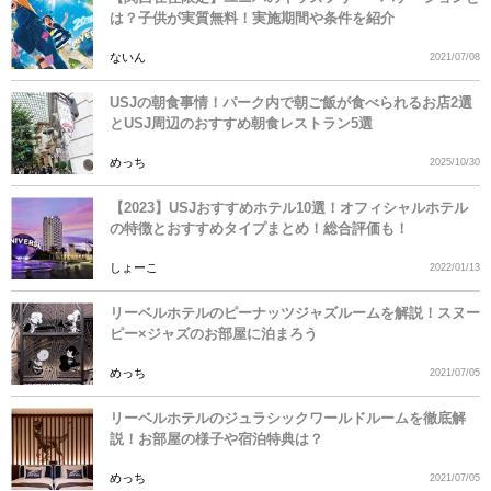
は？子供が実質無料！実施期間や条件を紹介
ないん
2021/07/08
USJの朝食事情！パーク内で朝ご飯が食べられるお店2選
とUSJ周辺のおすすめ朝食レストラン5選
めっち
2025/10/30
【2023】USJおすすめホテル10選！オフィシャルホテル
の特徴とおすすめタイプまとめ！総合評価も！
しょーこ
2022/01/13
リーベルホテルのピーナッツジャズルームを解説！スヌー
ピー×ジャズのお部屋に泊まろう
めっち
2021/07/05
リーベルホテルのジュラシックワールドルームを徹底解
説！お部屋の様子や宿泊特典は？
めっち
2021/07/05