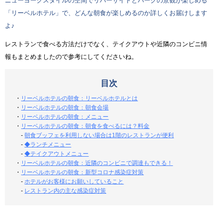
ニューヨークスタイルの空間でリバーサイドとパークの景観が楽しめる
「リーベルホテル」で、どんな朝食が楽しめるのか詳しくお届けします
よ♪
レストランで食べる方法だけでなく、テイクアウトや近隣のコンビニ情
報もまとめましたので参考にしてくださいね。
目次
・
リーベルホテルの朝食：リーベルホテルとは
・
リーベルホテルの朝食：朝食会場
・
リーベルホテルの朝食：メニュー
・
リーベルホテルの朝食：朝食を食べるには？料金
-
朝食ブッフェを利用しない場合は1階のレストランが便利
-
◆ランチメニュー
-
◆テイクアウトメニュー
・
リーベルホテルの朝食：近隣のコンビニで調達もできる！
・
リーベルホテルの朝食：新型コロナ感染症対策
-
ホテルがお客様にお願いしていること
-
レストラン内の主な感染症対策