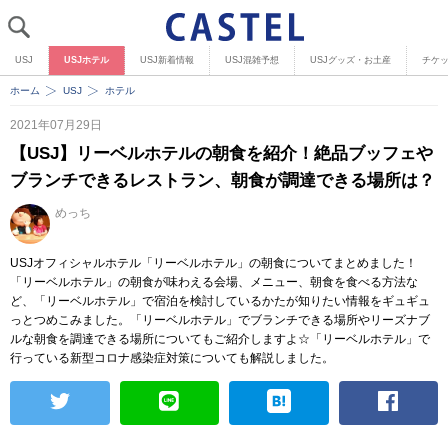
USJ
USJホテル
USJ新着情報
USJ混雑予想
USJグッズ・お土産
チケ
ホーム
USJ
ホテル
2021年07月29日
【USJ】リーベルホテルの朝食を紹介！絶品ブッフェや
ブランチできるレストラン、朝食が調達できる場所は？
めっち
USJオフィシャルホテル「リーベルホテル」の朝食についてまとめました！
「リーベルホテル」の朝食が味わえる会場、メニュー、朝食を食べる方法な
ど、「リーベルホテル」で宿泊を検討しているかたが知りたい情報をギュギュ
っとつめこみました。「リーベルホテル」でブランチできる場所やリーズナブ
ルな朝食を調達できる場所についてもご紹介しますよ☆「リーベルホテル」で
行っている新型コロナ感染症対策についても解説しました。