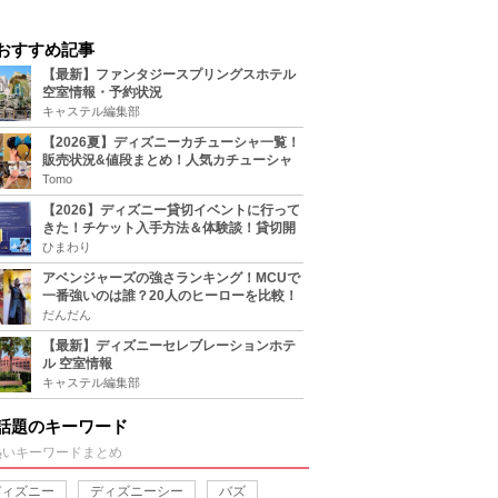
おすすめ記事
【最新】ファンタジースプリングスホテル
空室情報・予約状況
キャステル編集部
【2026夏】ディズニーカチューシャ一覧！
販売状況&値段まとめ！人気カチューシャ
をチェック
Tomo
【2026】ディズニー貸切イベントに行って
きた！チケット入手方法＆体験談！貸切開
催日程まとめ！
ひまわり
アベンジャーズの強さランキング！MCUで
一番強いのは誰？20人のヒーローを比較！
だんだん
【最新】ディズニーセレブレーションホテ
ル 空室情報
キャステル編集部
話題のキーワード
熱いキーワードまとめ
ディズニー
ディズニーシー
バズ