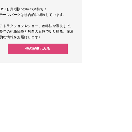
USJも月1通いの年パス持ち！
テーマパークは総合的に網羅しています。
アトラクションやショー、攻略法や裏技まで。
長年の執筆経験と独自の五感で切り取る、刺激
的な情報をお届けします♪
他の記事もみる