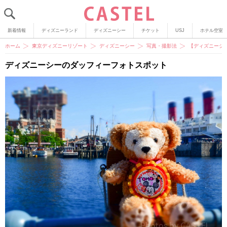
新着情報
ディズニーランド
ディズニーシー
チケット
USJ
ホテル空室
ホーム
東京ディズニーリゾート
ディズニーシー
写真・撮影法
【ディズニーシ
ディズニーシーのダッフィーフォトスポット