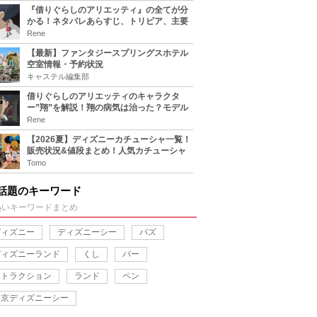
『借りぐらしのアリエッティ』の全てが分
かる！ネタバレあらすじ、トリビア、主要
キャラまとめ！
Rene
【最新】ファンタジースプリングスホテル
空室情報・予約状況
キャステル編集部
借りぐらしのアリエッティのキャラクタ
ー”翔”を解説！翔の病気は治った？モデル
は誰？
Rene
【2026夏】ディズニーカチューシャ一覧！
販売状況&値段まとめ！人気カチューシャ
をチェック
Tomo
話題のキーワード
熱いキーワードまとめ
ディズニー
ディズニーシー
バズ
ディズニーランド
くし
バー
アトラクション
ランド
ペン
東京ディズニーシー