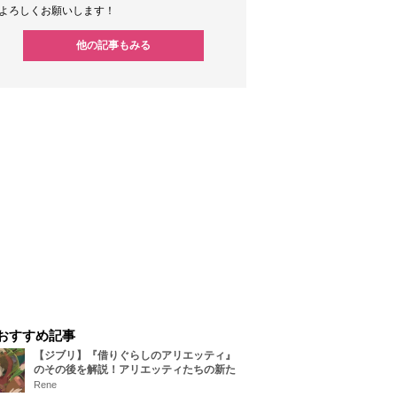
よろしくお願いします！
他の記事もみる
おすすめ記事
【ジブリ】『借りぐらしのアリエッティ』
のその後を解説！アリエッティたちの新た
な住処は？翔の病気は治る？
Rene