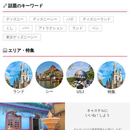
話題のキーワード
ディズニー
ディズニーシー
バズ
ディズニーランド
くし
バー
アトラクション
ランド
ペン
東京ディズニーシー
エリア・特集
ランド
シー
USJ
特集
キャステルに
いいね！しよう
テーマパークの最新情報をお届けします!