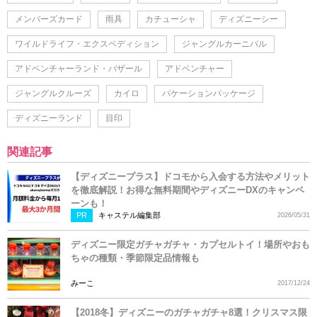
メンバーズカード
雨具
カチューシャ
ディズニーシー
ワイルドライフ・エクスペディション
ジャングルカーニバル
アドベンチャーランド・バザール
アドベンチャー
ジャングルクルーズ
カイロ
バケーションパッケージ
ディズニーランド
目印
関連記事
【ディズニープラス】ドコモから入会する方法やメリット
を徹底解説！お得な無料期間やディズニーDXのキャンペ
ーンも！
PR
キャステル編集部
2026/05/31
ディズニー限定ガチャガチャ・カプセルトイ！場所やおも
ちゃの種類・季節限定品情報も
みーこ
2017/12/24
【2018冬】ディズニーのガチャガチャ8選！クリスマス限