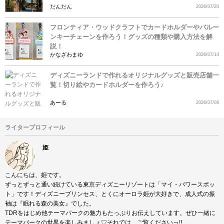
だんだん
2026/07/20
フロンティア・ウッドクラフトでカードホルダーやバルー
ンキーチェーンを作ろう！グッズの種類や購入方法を解
説！
かなざわまゆ
2026/07/14
ディズニーランドで作れるオリジナルグッズと販売店舗一
覧！切り絵やカードホルダーを作ろう♪
あーる
2026/07/08
ライタープロフィール
姫
こんにちは、姫です。
ずっとずっと通い続けている東京ディズニーリゾートは「マイ・パワースポッ
ト」です！ディズニープリンセス、とくにオーロラ姫が大好きで、成人式の振
袖は『眠れる森の美女』でした。
TDRをはじめ他テーマパークの魅力もたっぷりお伝えしています。ぜひ一緒に
テーマパークの世界を楽しみましょ♡それでは、ご覧くださいっ!!