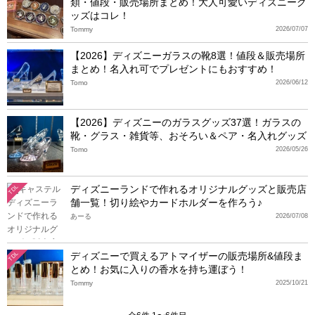
類・値段・販売場所まとめ！大人可愛いディズニーグ
ッズはコレ！
Tommy
2026/07/07
【2026】ディズニーガラスの靴8選！値段＆販売場所
まとめ！名入れ可でプレゼントにもおすすめ！
Tomo
2026/06/12
【2026】ディズニーのガラスグッズ37選！ガラスの
靴・グラス・雑貨等、おそろい＆ペア・名入れグッズ
Tomo
2026/05/26
ディズニーランドで作れるオリジナルグッズと販売店
TDL
舗一覧！切り絵やカードホルダーを作ろう♪
あーる
2026/07/08
ディズニーで買えるアトマイザーの販売場所&値段ま
TDL
とめ！お気に入りの香水を持ち運ぼう！
Tommy
2025/10/21