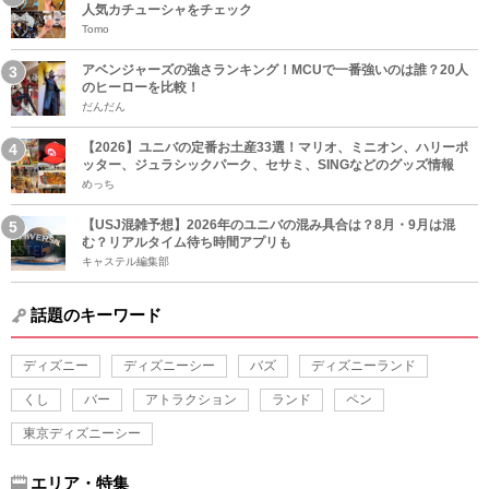
人気カチューシャをチェック
Tomo
アベンジャーズの強さランキング！MCUで一番強いのは誰？20人
のヒーローを比較！
だんだん
【2026】ユニバの定番お土産33選！マリオ、ミニオン、ハリーポ
ッター、ジュラシックパーク、セサミ、SINGなどのグッズ情報
めっち
【USJ混雑予想】2026年のユニバの混み具合は？8月・9月は混
む？リアルタイム待ち時間アプリも
キャステル編集部
話題のキーワード
ディズニー
ディズニーシー
バズ
ディズニーランド
くし
バー
アトラクション
ランド
ペン
東京ディズニーシー
エリア・特集