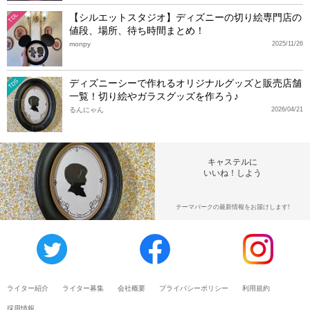
【シルエットスタジオ】ディズニーの切り絵専門店の
TDL
値段、場所、待ち時間まとめ！
monpy
2025/11/26
ディズニーシーで作れるオリジナルグッズと販売店舗
TDS
一覧！切り絵やガラスグッズを作ろう♪
るんにゃん
2026/04/21
キャステルに
いいね！しよう
テーマパークの最新情報をお届けします!
ライター紹介
ライター募集
会社概要
プライバシーポリシー
利用規約
採用情報