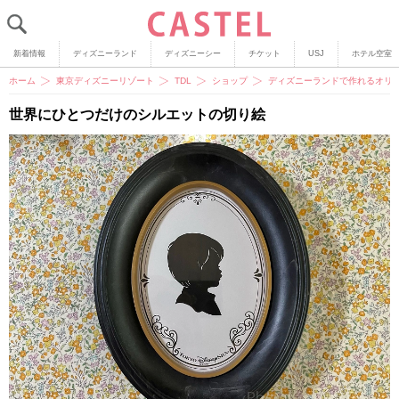
新着情報
ディズニーランド
ディズニーシー
チケット
USJ
ホテル空室
ホーム
東京ディズニーリゾート
TDL
ショップ
ディズニーランドで作れるオリ
世界にひとつだけのシルエットの切り絵