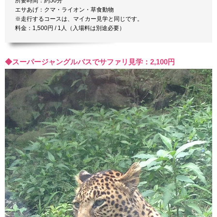
所要時間：約50分
エサあげ：クマ・ライオン・草食動物
※走行するコースは、マイカー見学と同じです。
料金：1,500円 / 1人（入場料は別途必要）
◆スーパージャングルバスでサファリ見学：2,100円