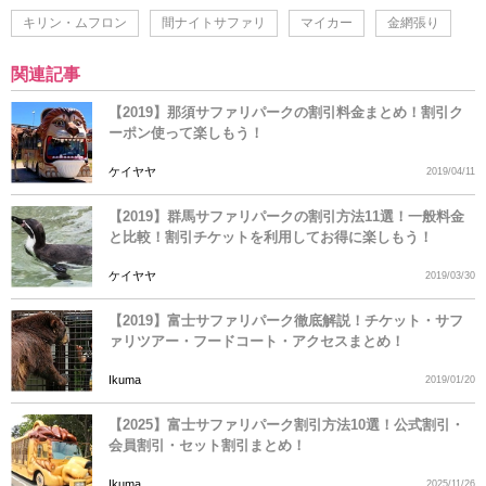
キリン・ムフロン
間ナイトサファリ
マイカー
金網張り
関連記事
【2019】那須サファリパークの割引料金まとめ！割引ク
ーポン使って楽しもう！
ケイヤヤ
2019/04/11
【2019】群馬サファリパークの割引方法11選！一般料金
と比較！割引チケットを利用してお得に楽しもう！
ケイヤヤ
2019/03/30
【2019】富士サファリパーク徹底解説！チケット・サフ
ァリツアー・フードコート・アクセスまとめ！
Ikuma
2019/01/20
【2025】富士サファリパーク割引方法10選！公式割引・
会員割引・セット割引まとめ！
Ikuma
2025/11/26