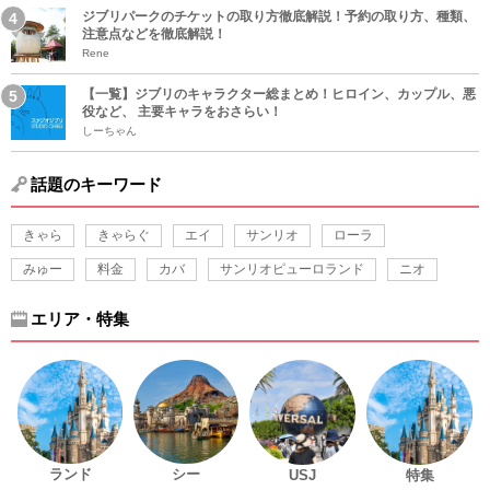
ジブリパークのチケットの取り方徹底解説！予約の取り方、種類、
注意点などを徹底解説！
Rene
【一覧】ジブリのキャラクター総まとめ！ヒロイン、カップル、悪
役など、 主要キャラをおさらい！
しーちゃん
話題のキーワード
きゃら
きゃらぐ
エイ
サンリオ
ローラ
みゅー
料金
カバ
サンリオピューロランド
ニオ
エリア・特集
ランド
シー
USJ
特集