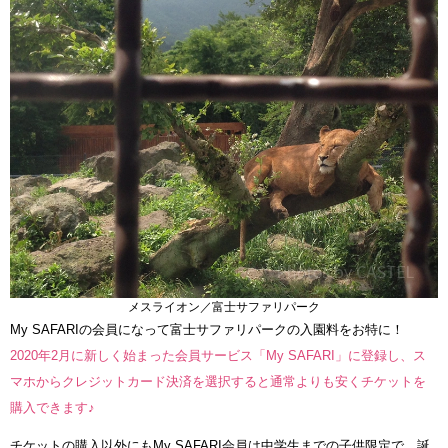
メスライオン／富士サファリパーク
My SAFARIの会員になって富士サファリパークの入園料をお特に！
2020年2月に新しく始まった会員サービス「My SAFARI」に登録し、ス
マホからクレジットカード決済を選択すると通常よりも安くチケットを
購入できます♪
チケットの購入以外にもMy SAFARI会員は中学生までの子供限定で、誕