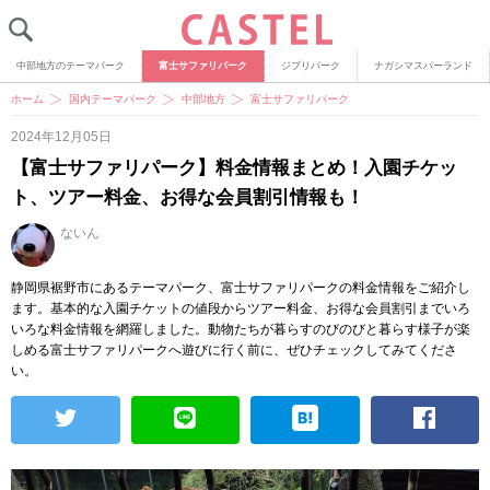
中部地方のテーマパーク
富士サファリパーク
ジブリパーク
ナガシマスパーランド
ホーム
国内テーマパーク
中部地方
富士サファリパーク
2024年12月05日
【富士サファリパーク】料金情報まとめ！入園チケッ
ト、ツアー料金、お得な会員割引情報も！
ないん
静岡県裾野市にあるテーマパーク、富士サファリパークの料金情報をご紹介し
ます。基本的な入園チケットの値段からツアー料金、お得な会員割引までいろ
いろな料金情報を網羅しました。動物たちが暮らすのびのびと暮らす様子が楽
しめる富士サファリパークへ遊びに行く前に、ぜひチェックしてみてくださ
い。