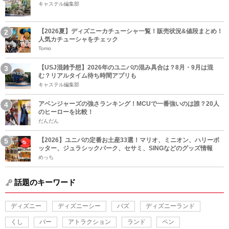
キャステル編集部
【2026夏】ディズニーカチューシャ一覧！販売状況&値段まとめ！
人気カチューシャをチェック
Tomo
【USJ混雑予想】2026年のユニバの混み具合は？8月・9月は混
む？リアルタイム待ち時間アプリも
キャステル編集部
アベンジャーズの強さランキング！MCUで一番強いのは誰？20人
のヒーローを比較！
だんだん
【2026】ユニバの定番お土産33選！マリオ、ミニオン、ハリーポ
ッター、ジュラシックパーク、セサミ、SINGなどのグッズ情報
めっち
話題のキーワード
ディズニー
ディズニーシー
バズ
ディズニーランド
くし
バー
アトラクション
ランド
ペン