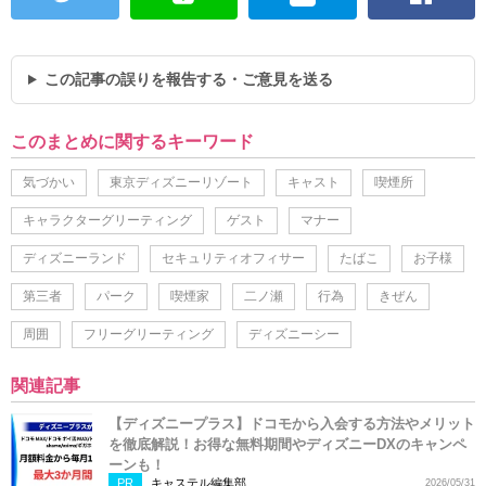
この記事の誤りを報告する・ご意見を送る
このまとめに関するキーワード
気づかい
東京ディズニーリゾート
キャスト
喫煙所
キャラクターグリーティング
ゲスト
マナー
ディズニーランド
セキュリティオフィサー
たばこ
お子様
第三者
パーク
喫煙家
二ノ瀬
行為
きぜん
周囲
フリーグリーティング
ディズニーシー
関連記事
【ディズニープラス】ドコモから入会する方法やメリット
を徹底解説！お得な無料期間やディズニーDXのキャンペ
ーンも！
PR
キャステル編集部
2026/05/31