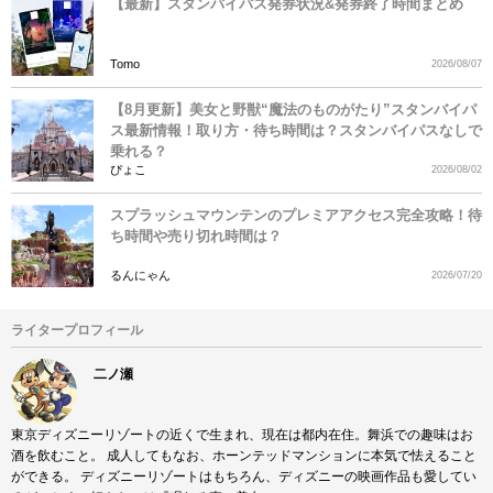
【最新】スタンバイパス発券状況&発券終了時間まとめ
Tomo
2026/08/07
【8月更新】美女と野獣“魔法のものがたり”スタンバイパ
ス最新情報！取り方・待ち時間は？スタンバイパスなしで
乗れる？
ぴょこ
2026/08/02
スプラッシュマウンテンのプレミアアクセス完全攻略！待
ち時間や売り切れ時間は？
るんにゃん
2026/07/20
ライタープロフィール
二ノ瀬
東京ディズニーリゾートの近くで生まれ、現在は都内在住。舞浜での趣味はお
酒を飲むこと。 成人してもなお、ホーンテッドマンションに本気で怯えること
ができる。 ディズニーリゾートはもちろん、ディズニーの映画作品も愛してい