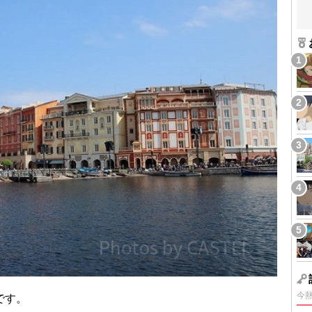
今
です。