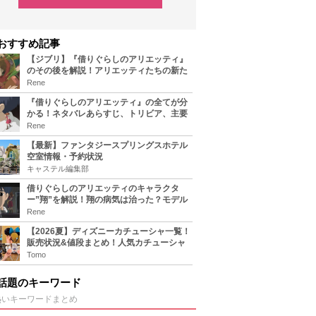
おすすめ記事
【ジブリ】『借りぐらしのアリエッティ』
のその後を解説！アリエッティたちの新た
な住処は？翔の病気は治る？
Rene
『借りぐらしのアリエッティ』の全てが分
かる！ネタバレあらすじ、トリビア、主要
キャラまとめ！
Rene
【最新】ファンタジースプリングスホテル
空室情報・予約状況
キャステル編集部
借りぐらしのアリエッティのキャラクタ
ー”翔”を解説！翔の病気は治った？モデル
は誰？
Rene
【2026夏】ディズニーカチューシャ一覧！
販売状況&値段まとめ！人気カチューシャ
をチェック
Tomo
話題のキーワード
熱いキーワードまとめ