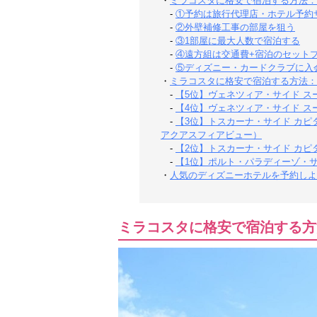
・
ミラコスタに格安で宿泊する方法：
-
①予約は旅行代理店・ホテル予約
-
②外壁補修工事の部屋を狙う
-
③1部屋に最大人数で宿泊する
-
④遠方組は交通費+宿泊のセット
-
⑤ディズニー・カードクラブに入
・
ミラコスタに格安で宿泊する方法：
-
【5位】ヴェネツィア・サイド 
-
【4位】ヴェネツィア・サイド ス
-
【3位】トスカーナ・サイド カ
アクアスフィアビュー）
-
【2位】トスカーナ・サイド カ
-
【1位】ポルト・パラディーゾ・サ
・
人気のディズニーホテルを予約しよ
ミラコスタに格安で宿泊する方