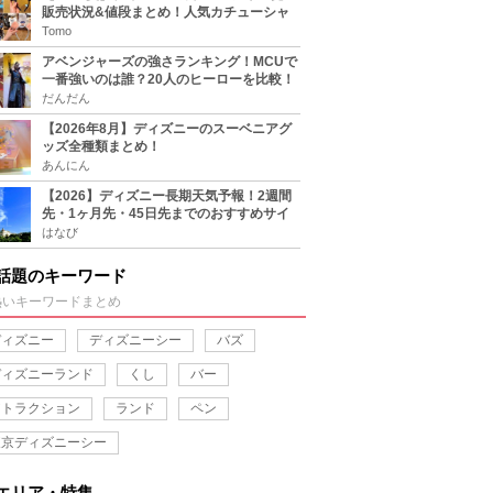
販売状況&値段まとめ！人気カチューシャ
をチェック
Tomo
アベンジャーズの強さランキング！MCUで
一番強いのは誰？20人のヒーローを比較！
だんだん
【2026年8月】ディズニーのスーベニアグ
ッズ全種類まとめ！
あんにん
【2026】ディズニー長期天気予報！2週間
先・1ヶ月先・45日先までのおすすめサイ
ト＆アプリまとめ！
はなび
話題のキーワード
熱いキーワードまとめ
ディズニー
ディズニーシー
バズ
ディズニーランド
くし
バー
アトラクション
ランド
ペン
東京ディズニーシー
エリア・特集