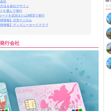
会社
エ
方法＆各社デザイン
ードを選んで発行
カードを店頭またはWEBで発行
得情報】JCBマジカル
得情報】ディズニーカードクラブ
発行会社