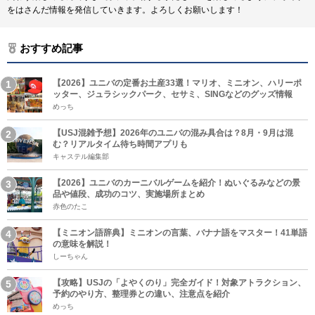
をはさんだ情報を発信していきます。よろしくお願いします！
おすすめ記事
【2026】ユニバの定番お土産33選！マリオ、ミニオン、ハリーポ
ッター、ジュラシックパーク、セサミ、SINGなどのグッズ情報
めっち
【USJ混雑予想】2026年のユニバの混み具合は？8月・9月は混
む？リアルタイム待ち時間アプリも
キャステル編集部
【2026】ユニバのカーニバルゲームを紹介！ぬいぐるみなどの景
品や値段、成功のコツ、実施場所まとめ
赤色のたこ
【ミニオン語辞典】ミニオンの言葉、バナナ語をマスター！41単語
の意味を解説！
しーちゃん
【攻略】USJの「よやくのり」完全ガイド！対象アトラクション、
予約のやり方、整理券との違い、注意点を紹介
めっち