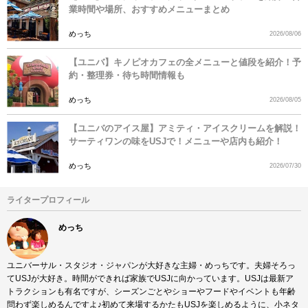
業時間や場所、おすすめメニューまとめ
めっち
2026/08/06
【ユニバ】キノピオカフェの全メニューと値段を紹介！予
約・整理券・待ち時間情報も
めっち
2026/08/05
【ユニバのアイス屋】アミティ・アイスクリームを解説！
サーティワンの味をUSJで！メニューや店内も紹介！
めっち
2026/07/30
ライタープロフィール
めっち
ユニバーサル・スタジオ・ジャパンが大好きな主婦・めっちです。夫婦そろっ
てUSJが大好き。時間ができれば家族でUSJに向かっています。USJは最新ア
トラクションも有名ですが、シーズンごとやショーやフードやイベントも年齢
問わず楽しめるんですよ♪初めて来場するかたもUSJを楽しめるように、小ネタ