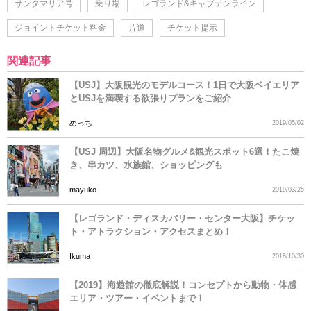
サンタマリア号
乗り場
レゴランド&キャプテンライン
ジョイントチケット料金
片道
チケット提示
関連記事
【USJ】大阪観光のモデルコース！1日で大阪ベイエリア
とUSJを満喫する欲張りプランをご紹介
めっち
2019/05/02
【USJ 周辺】大阪名物グルメ&観光スポット6選！たこ焼
き、串カツ、水族館、ショッピングも
mayuko
2019/03/25
【レゴランド・ディスカバリー・センター大阪】チケッ
ト・アトラクション・アクセスまとめ！
Ikuma
2018/10/30
【2019】海遊館の徹底解説！コンセプトから動物・体感
エリア・ツアー・イベントまで！