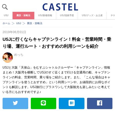
USJ
裏技・攻略法
USJ新着情報
USJ混雑予想
USJグッズ・お土産
チ
ホーム
USJ
裏技・攻略法
2019年06月01日
USJに行くならキャプテンライン！料金・営業時間・乗
り場、運行ルート・おすすめの利用シーンを紹介
めっち
USJと大阪「天保山」をむすぶシャトルクルーザー「キャプテンライン」情報
まとめ！大阪湾を横断してUSJのすぐ近くまで行ける交通用の船、キャプテン
ラインの料金、営業時間、乗り場をご紹介します。また、「こんな場合はキャ
プテンラインを使うとおすすめ」という利用シーンや、お値段的にお得なポイ
ントも解説します。USJ旅行にプラスワンして大阪観光も楽しみたいと考えて
いる方にもおすすめですよ♪