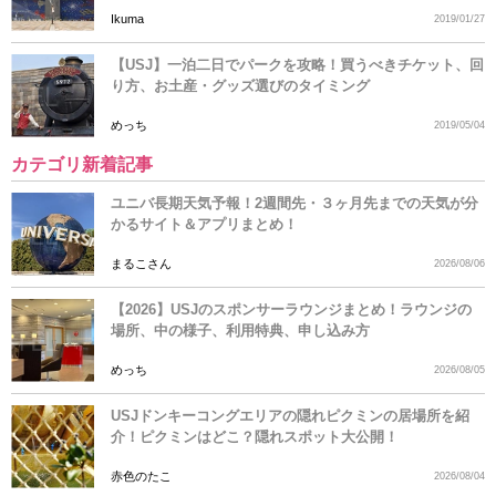
Ikuma
2019/01/27
【USJ】一泊二日でパークを攻略！買うべきチケット、回
り方、お土産・グッズ選びのタイミング
めっち
2019/05/04
カテゴリ新着記事
ユニバ長期天気予報！2週間先・３ヶ月先までの天気が分
かるサイト＆アプリまとめ！
まるこさん
2026/08/06
【2026】USJのスポンサーラウンジまとめ！ラウンジの
場所、中の様子、利用特典、申し込み方
めっち
2026/08/05
USJドンキーコングエリアの隠れピクミンの居場所を紹
介！ピクミンはどこ？隠れスポット大公開！
赤色のたこ
2026/08/04