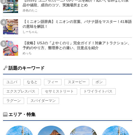
【2026】ユニバのカーニバルゲームを紹介！ぬいぐるみなどの景
品や値段、成功のコツ、実施場所まとめ
赤色のたこ
【ミニオン語辞典】ミニオンの言葉、バナナ語をマスター！41単語
の意味を解説！
しーちゃん
【攻略】USJの「よやくのり」完全ガイド！対象アトラクション、
予約のやり方、整理券との違い、注意点を紹介
めっち
話題のキーワード
ユニバ
なると
フィー
スヌーピー
ボン
エクスプレスパス
セサミストリート
トワイライトパス
ラグーン
スパイダーマン
エリア・特集