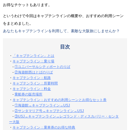
お得なチケットもあります。
というわけで今回はキャプテンラインの概要や、おすすめの利用シーン
をまとめました。
あなたもキャプテンラインを利用して、素敵な大阪旅にしませんか？
目次
・
「キャプテンライン」とは
・
キャプテンライン：乗り場
-
①ユニバーサルシティポートのりば
-
②海遊館西はとばのりば
・
キャプテンライン：航路
・
キャプテンライン：所要時間
・
キャプテンライン：料金
-
乗船券の販売場所
・
キャプテンライン：おすすめの利用シーンとお得なセット券
-
①海遊館→キャプテンライン→USJ
-
②サンタマリア号→キャプテンライン→USJ
-
③USJ→キャプテンライン→レゴランド・ディスカバリー・センタ
ー大阪
・
キャプテンライン：乗車券のお得な特典