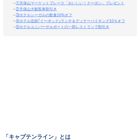
-
①天保山マーケットプレース「おいしい！クーポン」プレゼント
-
②天保山大観覧車割引き
-
③ホテルシーガルの飲食10%オフ
-
④ホテル近鉄｢イーポック｣ランチ＆ディナーバイキング10％オフ
-
⑤ホテルユニバーサルポートの一部レストランで割引き
「キャプテンライン」とは