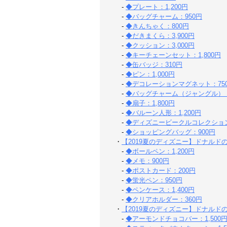
-
◆プレート：1,200円
-
◆バッグチャーム：950円
-
◆きんちゃく：800円
-
◆だきまくら：3,900円
-
◆クッション：3,000円
-
◆キーチェーンセット：1,800円
-
◆缶バッジ：310円
-
◆ピン：1,000円
-
◆デコレーションマグネット：75
-
◆バッグチャーム（ジャングル）：1
-
◆扇子：1,800円
-
◆バルーン人形：1,200円
-
◆ディズニービークルコレクション
-
◆ショッピングバッグ：900円
・
【2019夏のディズニー】ドナル
-
◆ボールペン：1,200円
-
◆メモ：900円
-
◆ポストカード：200円
-
◆蛍光ペン：950円
-
◆ペンケース：1,400円
-
◆クリアホルダー：360円
・
【2019夏のディズニー】ドナル
-
◆アーモンドチョコバー：1,500