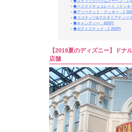
-
◆スティックバウムクーヘン：1,5
-
◆ベイクドチョコレート（クッキー
-
◆アソーテッド・クッキー：1,30
-
◆ココナッツ&マカダミアナッツク
-
◆キャンディー：600円
-
◆ポテトスナック：1,200円
【2019夏のディズニー】ド
店舗