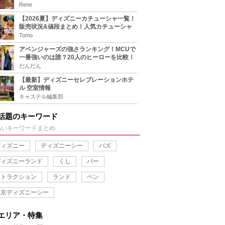
な住処は？翔の病気は治る？
Rene
【2026夏】ディズニーカチューシャ一覧！
販売状況&値段まとめ！人気カチューシャ
をチェック
Tomo
アベンジャーズの強さランキング！MCUで
一番強いのは誰？20人のヒーローを比較！
だんだん
【最新】ディズニーセレブレーションホテ
ル 空室情報
キャステル編集部
話題のキーワード
熱いキーワードまとめ
ディズニー
ディズニーシー
バズ
ディズニーランド
くし
バー
アトラクション
ランド
ペン
東京ディズニーシー
エリア・特集