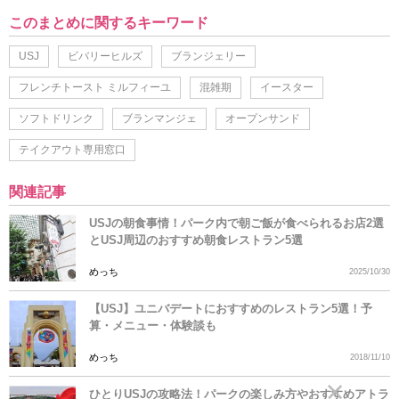
このまとめに関するキーワード
USJ
ビバリーヒルズ
ブランジェリー
フレンチトースト ミルフィーユ
混雑期
イースター
ソフトドリンク
ブランマンジェ
オープンサンド
テイクアウト専用窓口
関連記事
USJの朝食事情！パーク内で朝ご飯が食べられるお店2選
とUSJ周辺のおすすめ朝食レストラン5選
めっち
2025/10/30
【USJ】ユニバデートにおすすめのレストラン5選！予
算・メニュー・体験談も
めっち
2018/11/10
ひとりUSJの攻略法！パークの楽しみ方やおすすめアトラ