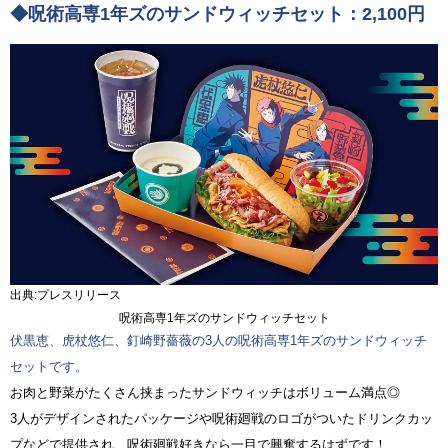
◆呪術高専1年ズのサンドウィッチセット：2,100円
出典:プレスリリース
呪術高専1年ズのサンドウィッチセット
伏黒恵、虎杖悠仁、釘崎野薔薇の3人の呪術高専1年ズのサンドウィッチ
セットです。
お肉と野菜がたくさん挟まったサンドウィッチはボリューム満点◎
3人がデザインされたパッケージや呪術廻戦のロゴがついたドリンクカッ
プなどで提供され、呪術廻戦好きなら一目で興奮するはずです！