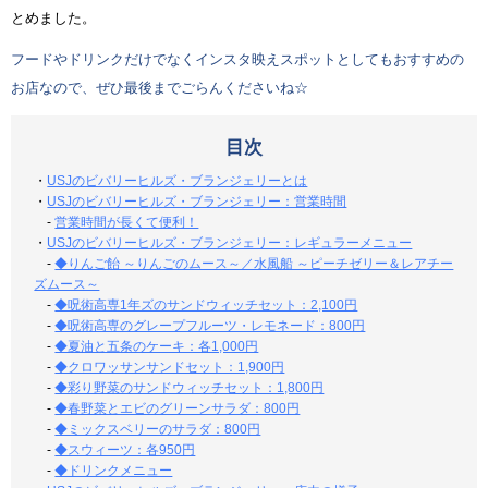
とめました。
フードやドリンクだけでなくインスタ映えスポットとしてもおすすめの
お店なので、ぜひ最後までごらんくださいね☆
目次
・
USJのビバリーヒルズ・ブランジェリーとは
・
USJのビバリーヒルズ・ブランジェリー：営業時間
-
営業時間が長くて便利！
・
USJのビバリーヒルズ・ブランジェリー：レギュラーメニュー
-
◆りんご飴 ～りんごのムース～／水風船 ～ピーチゼリー＆レアチー
ズムース～
-
◆呪術高専1年ズのサンドウィッチセット：2,100円
-
◆呪術高専のグレープフルーツ・レモネード：800円
-
◆夏油と五条のケーキ：各1,000円
-
◆クロワッサンサンドセット：1,900円
-
◆彩り野菜のサンドウィッチセット：1,800円
-
◆春野菜とエビのグリーンサラダ：800円
-
◆ミックスベリーのサラダ：800円
-
◆スウィーツ：各950円
-
◆ドリンクメニュー