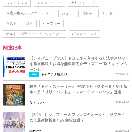
フォートレス
ディズニーシー
カリフォルニア
何度か東京ディズニーランド
ショー
浦安市
ミッキー
ゲスト
聴覚
グーフィー
ポルト・パラディーゾ・ウォーター
パフォーマンス
関連記事
【ディズニープラス】ドコモから入会する方法やメリット
を徹底解説！お得な無料期間やディズニーDXのキャンペ
ーンも！
PR
キャステル編集部
2026/05/31
映画『トイ・ストーリー5』登場キャラクターまとめ！新
キャラ「リリーパッド」「スマーティ・パンツ」登場
なっちゃん
2026/07/07
【8/25～】ダッフィー＆フレンズのオータム・サプライ
ズ！最新情報まとめ 主役は誰？
赤色のたこ
2026/07/14