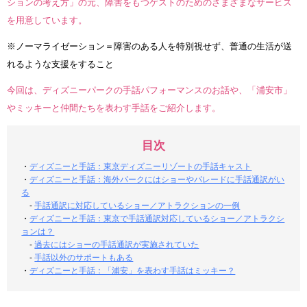
ションの考え方」の元、障害をもつゲストのためのさまざまなサービス
を用意しています。
※ノーマライゼーション＝障害のある人を特別視せず、普通の生活が送
れるような支援をすること
今回は、ディズニーパークの手話パフォーマンスのお話や、「浦安市」
やミッキーと仲間たちを表わす手話をご紹介します。
目次
・
ディズニーと手話：東京ディズニーリゾートの手話キャスト
・
ディズニーと手話：海外パークにはショーやパレードに手話通訳がい
る
-
手話通訳に対応しているショー／アトラクションの一例
・
ディズニーと手話：東京で手話通訳対応しているショー／アトラクシ
ョンは？
-
過去にはショーの手話通訳が実施されていた
-
手話以外のサポートもある
・
ディズニーと手話：「浦安」を表わす手話はミッキー？