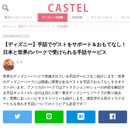
東京ディズニーリゾート
ディズニー豆知識
新着情報
ディズニーランド
ディズ
ホーム
東京ディズニーリゾート
豆知識集
2019年04月13日
【ディズニー】手話でゲストをサポート＆おもてなし！
日本と世界のパークで受けられる手話サービス
えみ
世界のディズニーパークで実施されている手話サービスをご紹介します！世界
のディズニーパークには聴覚に障害があるゲストを手話でおもてなしするキャ
ストがいます。アメリカのパークではアトラクションやショーの内容を解説す
る手話キャストがいるのは当たり前！東京ディズニーリゾートでの取り組み
や、実際にあったハピネスストーリーも紹介します。浦安市や人気キャラクタ
ーたちを表わす手話についてのトリビアも必見です♡