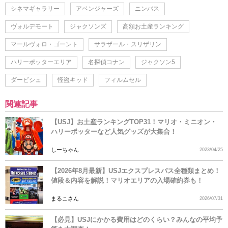
シネマギャラリー
アベンジャーズ
ニンバス
ヴォルデモート
ジャクソンズ
高額お土産ランキング
マールヴォロ・ゴーント
サラザール・スリザリン
ハリーポッターエリア
名探偵コナン
ジャクソン5
ダービシュ
怪盗キッド
フィルムセル
関連記事
【USJ】お土産ランキングTOP31！マリオ・ミニオン・
ハリーポッターなど人気グッズが大集合！
しーちゃん
2023/04/25
【2026年8月最新】USJエクスプレスパス全種類まとめ！
値段＆内容を解説！マリオエリアの入場確約券も！
まるこさん
2026/07/31
【必見】USJにかかる費用はどのくらい？みんなの平均予