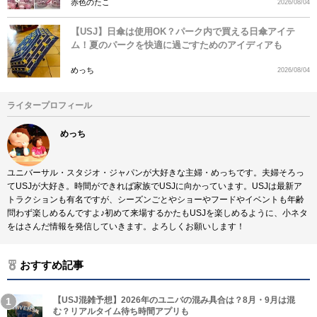
赤色のたこ
2026/08/04
【USJ】日傘は使用OK？パーク内で買える日傘アイテ
ム！夏のパークを快適に過ごすためのアイディアも
めっち
2026/08/04
ライタープロフィール
めっち
ユニバーサル・スタジオ・ジャパンが大好きな主婦・めっちです。夫婦そろっ
てUSJが大好き。時間ができれば家族でUSJに向かっています。USJは最新ア
トラクションも有名ですが、シーズンごとやショーやフードやイベントも年齢
問わず楽しめるんですよ♪初めて来場するかたもUSJを楽しめるように、小ネタ
をはさんだ情報を発信していきます。よろしくお願いします！
おすすめ記事
【USJ混雑予想】2026年のユニバの混み具合は？8月・9月は混
む？リアルタイム待ち時間アプリも