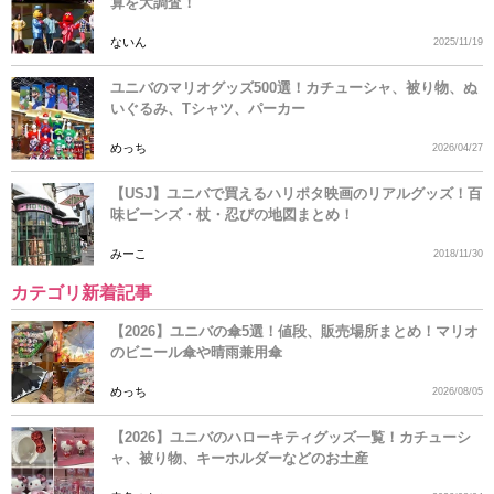
算を大調査！
ないん
2025/11/19
ユニバのマリオグッズ500選！カチューシャ、被り物、ぬ
いぐるみ、Tシャツ、パーカー
めっち
2026/04/27
【USJ】ユニバで買えるハリポタ映画のリアルグッズ！百
味ビーンズ・杖・忍びの地図まとめ！
みーこ
2018/11/30
カテゴリ新着記事
【2026】ユニバの傘5選！値段、販売場所まとめ！マリオ
のビニール傘や晴雨兼用傘
めっち
2026/08/05
【2026】ユニバのハローキティグッズ一覧！カチューシ
ャ、被り物、キーホルダーなどのお土産