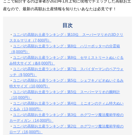
ここで紹介するのは筆者が2023年1月上旬に現地でチェックした高額お土
産なので、最新の高額お土産情報を知りたいあなたは必見です！
目次
・
ユニバの高額お土産ランキング：第10位 スーパーマリオの3Dクリ
スタルマリオ（7,600円）
・
ユニバの高額お土産ランキング：第8位 ハリーポッターの分霊箱
（8,000円）
・
ユニバの高額お土産ランキング：第8位 セサミストリートぬいぐる
み特大サイズ（各8,000円）
・
ユニバの高額お土産ランキング：第7位 スパイダーマンのペアウォ
ッチ（9,500円）
・
ユニバの高額お土産ランキング：第5位 シェフキノピオぬいぐるみ
特大サイズ（10,000円）
・
ユニバの高額お土産ランキング：第5位 スーパーマリオの腕時計
（10,000円）
・
ユニバの高額お土産ランキング：第4位 ミニオンのティム特大ぬい
ぐるみ（13,000円）
・
ユニバの高額お土産ランキング：第3位 ホグワーツ魔法魔術学校の
カーディガン（14,000円）
・
ユニバの高額お土産ランキング：第2位 ホグワーツ魔法魔術学校の
ローブ（16,000円）