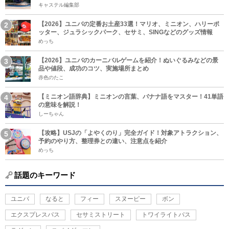
キャステル編集部
【2026】ユニバの定番お土産33選！マリオ、ミニオン、ハリーポ
ッター、ジュラシックパーク、セサミ、SINGなどのグッズ情報
めっち
【2026】ユニバのカーニバルゲームを紹介！ぬいぐるみなどの景
品や値段、成功のコツ、実施場所まとめ
赤色のたこ
【ミニオン語辞典】ミニオンの言葉、バナナ語をマスター！41単語
の意味を解説！
しーちゃん
【攻略】USJの「よやくのり」完全ガイド！対象アトラクション、
予約のやり方、整理券との違い、注意点を紹介
めっち
話題のキーワード
ユニバ
なると
フィー
スヌーピー
ボン
エクスプレスパス
セサミストリート
トワイライトパス