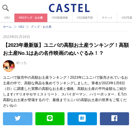
USJ
USJグッズ・お土産
USJ新着情報
USJ混雑予想
チケット
USJ写
ホーム
USJ
グッズ・お土産
2023年01月16日
【2023年最新版】ユニバの高額お土産ランキング！高額
お土産No.1はあの名作映画のぬいぐるみ！？
めっち
ユニバで販売中の高額お土産ランキング！2023年にユニバで販売されているお
土産の中で、高額な商品を集めてランキングしました。筆者が2023年1月8日
（日）に調査した実際の高額なお土産と価格、高額お土産の平均金額もご紹介
します♪マリオやセサミストリート、スパイダーマン、ハリーポッター、E.Tの
高額なお土産が登場するので、最後までユニバの高額お土産の世界をご覧くだ
さいね☆