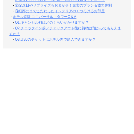
-
②記念日やサプライズもおまかせ！充実のプラン＆協力体制
-
③細部にまでこだわったインテリアのくつろげるお部屋
・
ホテル京阪 ユニバーサル・タワーQ＆A
-
Q1.キャンセル料はどのくらいかかりますか？
-
Q2.チェックイン前／チェックアウト後に荷物は預かってもらえま
すか？
-
Q3.USJのチケットはホテル内で購入できますか？