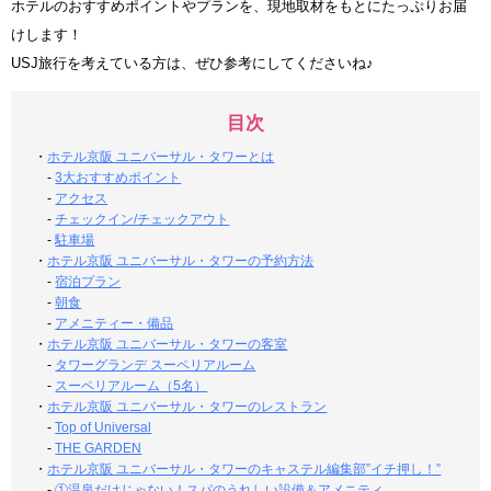
ホテルのおすすめポイントやプランを、現地取材をもとにたっぷりお届
けします！
USJ旅行を考えている方は、ぜひ参考にしてくださいね♪
目次
・
ホテル京阪 ユニバーサル・タワーとは
-
3大おすすめポイント
-
アクセス
-
チェックイン/チェックアウト
-
駐車場
・
ホテル京阪 ユニバーサル・タワーの予約方法
-
宿泊プラン
-
朝食
-
アメニティー・備品
・
ホテル京阪 ユニバーサル・タワーの客室
-
タワーグランデ スーペリアルーム
-
スーペリアルーム（5名）
・
ホテル京阪 ユニバーサル・タワーのレストラン
-
Top of Universal
-
THE GARDEN
・
ホテル京阪 ユニバーサル・タワーのキャステル編集部”イチ押し！”
-
①温泉だけじゃない！スパのうれしい設備＆アメニティ