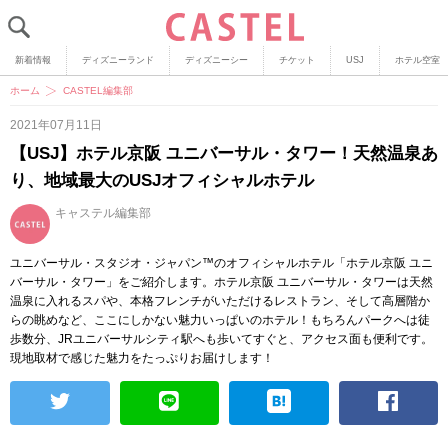
新着情報
ディズニーランド
ディズニーシー
チケット
USJ
ホテル空室
ホーム
CASTEL編集部
2021年07月11日
【USJ】ホテル京阪 ユニバーサル・タワー！天然温泉あ
り、地域最大のUSJオフィシャルホテル
キャステル編集部
ユニバーサル・スタジオ・ジャパン™のオフィシャルホテル「ホテル京阪 ユニ
バーサル・タワー」をご紹介します。ホテル京阪 ユニバーサル・タワーは天然
温泉に入れるスパや、本格フレンチがいただけるレストラン、そして高層階か
らの眺めなど、ここにしかない魅力いっぱいのホテル！もちろんパークへは徒
歩数分、JRユニバーサルシティ駅へも歩いてすぐと、アクセス面も便利です。
現地取材で感じた魅力をたっぷりお届けします！