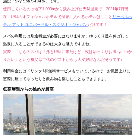
施設「Sky Spa S-PARK」です。
使用しているのは地下1,000mから汲み上げた天然温泉で、2021年7月現
在、USJのオフィシャルホテルで温泉に入れるホテルはここと
リーベルホ
テル アット ユニバーサル・スタジオ・ジャパン
だけです！
スパの利用には別途料金が必要にはなりますが、ゆっくり足を伸ばして
温泉に入ることができるのは大きな魅力ですよね。
実際、こちらのスパは「孫とUSJに来たけど、夜はゆっくりお風呂につか
りたい」という祖父母世代のゲストからも大変好評なんだそうです♪
利用料金にはドリンク1杯無料サービスもついているので、お風呂上りに
窓際に座ってゆったりと飲み物を楽しむこともできますよ。
②高層階からの眺めが最高