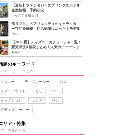
【最新】ファンタジースプリングスホテル
空室情報・予約状況
キャステル編集部
借りぐらしのアリエッティのキャラクタ
ー”翔”を解説！翔の病気は治った？モデル
は誰？
Rene
【2026夏】ディズニーカチューシャ一覧！
販売状況&値段まとめ！人気カチューシャ
をチェック
Tomo
話題のキーワード
熱いキーワードまとめ
ディズニー
ディズニーシー
バズ
ディズニーランド
くし
バー
アトラクション
ランド
ペン
東京ディズニーシー
エリア・特集
リア・特集の一覧