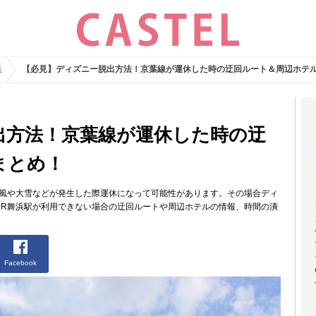
集
【必見】ディズニー脱出方法！京葉線が運休した時の迂回ルート＆周辺ホテ
出方法！京葉線が運休した時の迂
まとめ！
台風や大雪などが発生した際運休になって可能性があります。その場合ディ
JR舞浜駅が利用できない場合の迂回ルートや周辺ホテルの情報、時間の潰
Facebook