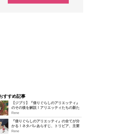
おすすめ記事
【ジブリ】『借りぐらしのアリエッティ』
のその後を解説！アリエッティたちの新た
な住処は？翔の病気は治る？
Rene
『借りぐらしのアリエッティ』の全てが分
かる！ネタバレあらすじ、トリビア、主要
キャラまとめ！
Rene