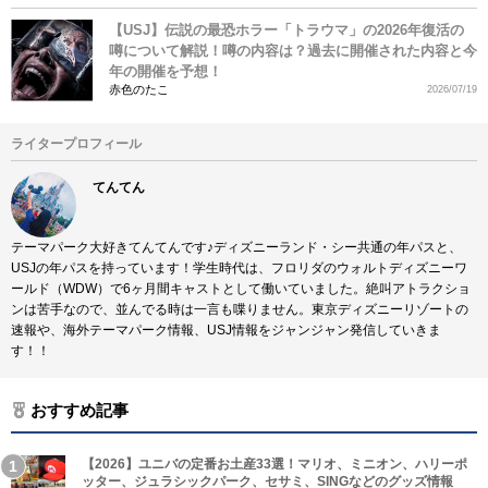
【USJ】伝説の最恐ホラー「トラウマ」の2026年復活の
噂について解説！噂の内容は？過去に開催された内容と今
年の開催を予想！
赤色のたこ
2026/07/19
ライタープロフィール
てんてん
テーマパーク大好きてんてんです♪ディズニーランド・シー共通の年パスと、
USJの年パスを持っています！学生時代は、フロリダのウォルトディズニーワ
ールド（WDW）で6ヶ月間キャストとして働いていました。絶叫アトラクショ
ンは苦手なので、並んでる時は一言も喋りません。東京ディズニーリゾートの
速報や、海外テーマパーク情報、USJ情報をジャンジャン発信していきま
す！！
おすすめ記事
【2026】ユニバの定番お土産33選！マリオ、ミニオン、ハリーポ
ッター、ジュラシックパーク、セサミ、SINGなどのグッズ情報