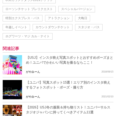
ローソンチケット プレリクエスト
スペシャルバージョン
特別エクスプレス・パス
アトラクション
大晦日
年越しイベント
カウントダウンチケット
スタジオ・パス
ホグワーツ・マジ カル・ナイト
関連記事
【USJ】インスタ映え写真スポットとおすすめポーズまと
め！ユニバでかわいい写真を撮るならここ！
がやみーん
2018/09/15
【ユニバ】写真スポット15選！エリア別のインスタ映え
するフォトスポット・ポーズ・撮り方
がやみーん
2021/02/10
【2026】USJ冬の服装＆持ち物リスト！ユニバーサルス
タジオジャパンに持ってくべきアイテム11選