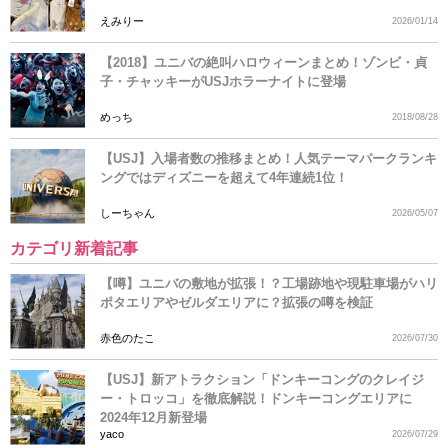
えみりー
2026/01/14
【2018】ユニバの絶叫ハロウィーンまとめ！ゾンビ・貞
子・チャッキーがUSJホラーナイトに登場
めっち
2018/08/28
【USJ】入場者数の推移まとめ！人気テーマパークランキ
ングではディズニーを超えて4年連続1位！
しーちゃん
2026/05/07
カテゴリ新着記事
【噂】ユニバの敷地が拡張！？工場跡地や現駐車場がハリ
ポタエリアやゼルダエリアに？拡張の噂を検証
赤色のたこ
2026/07/30
【USJ】新アトラクション「ドンキーコングのクレイジ
ー・トロッコ」を徹底解説！ドンキーコングエリアに
2024年12月新登場
yaco
2026/07/29