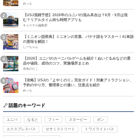
めっち
【USJ混雑予想】2026年のユニバの混み具合は？8月・9月は混
む？リアルタイム待ち時間アプリも
キャステル編集部
【ミニオン語辞典】ミニオンの言葉、バナナ語をマスター！41単語
の意味を解説！
しーちゃん
【2026】ユニバのカーニバルゲームを紹介！ぬいぐるみなどの景
品や値段、成功のコツ、実施場所まとめ
赤色のたこ
【攻略】USJの「よやくのり」完全ガイド！対象アトラクション、
予約のやり方、整理券との違い、注意点を紹介
めっち
話題のキーワード
ユニバ
なると
フィー
スヌーピー
ボン
エクスプレスパス
セサミストリート
トワイライトパス