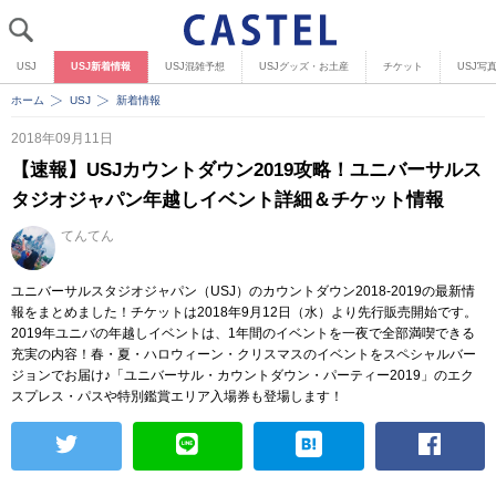
USJ
USJ新着情報
USJ混雑予想
USJグッズ・お土産
チケット
USJ写
ホーム
USJ
新着情報
2018年09月11日
【速報】USJカウントダウン2019攻略！ユニバーサルス
タジオジャパン年越しイベント詳細＆チケット情報
てんてん
ユニバーサルスタジオジャパン（USJ）のカウントダウン2018-2019の最新情
報をまとめました！チケットは2018年9月12日（水）より先行販売開始です。
2019年ユニバの年越しイベントは、1年間のイベントを一夜で全部満喫できる
充実の内容！春・夏・ハロウィーン・クリスマスのイベントをスペシャルバー
ジョンでお届け♪「ユニバーサル・カウントダウン・パーティー2019」のエク
スプレス・パスや特別鑑賞エリア入場券も登場します！