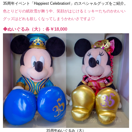
35周年イベント「Happiest Celebration!」のスペシャルグッズをご紹介。
色とりどりの紙吹雪が舞う中、笑顔がはじけるミッキーたちのかわいい
グッズはどれも欲しくなってしまうかわいさですよ♡
◆ぬいぐるみ（大）: 各￥18,000
35周年ぬいぐるみ（大）