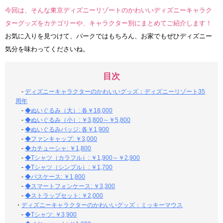
今回は、そんな東京ディズニーリゾートのかわいいディズニーキャラク
ターグッズをカテゴリーや、キャラクター別にまとめてご紹介します！
お気に入りを見つけて、パークではもちろん、お家でもぜひディズニー
気分を味わってくださいね。
目次
-
ディズニーキャラクターのかわいいグッズ：ディズニーリゾート35
周年
-
◆ぬいぐるみ（大）: 各￥18,000
-
◆ぬいぐるみ（小）: ￥3,800～￥5,800
-
◆ぬいぐるみバッジ: 各￥1,900
-
◆ファンキャップ: ￥3,000
-
◆カチューシャ: ￥1,800
-
◆Tシャツ（カラフル）: ￥1,900～￥2,900
-
◆Tシャツ（シンプル）: ￥1,700
-
◆パスケース: ￥1,800
-
◆スマートフォンケース: ￥3,300
-
◆ストラップセット: ￥2,000
・
ディズニーキャラクターのかわいいグッズ：ミッキーマウス
-
◆Tシャツ: ￥3,900