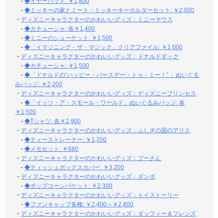
-
◆イヤーハット: ￥1,800
-
◆ミッキーの家とミート・ミッキーキーホルダーセット: ￥2,000
・
ディズニーキャラクターのかわいいグッズ：ミニーマウス
-
◆カチューシャ: 各￥1,400
-
◆ミニーのシューケット: ￥1,500
-
◆「イマジニング・ザ・マジック」クリアファイル: ￥1,000
・
ディズニーキャラクターのかわいいグッズ：ドナルドダック
-
◆カチューシャ: ￥1,500
-
◆「ドナルドの“ハッピー・バースデー・トゥ・ミー！” 」ぬいぐる
みバッジ: ￥2,200
・
ディズニーキャラクターのかわいいグッズ：ディズニープリンセス
-
◆「イッツ・ア・スモール・ワールド」ぬいぐるみバッジ: 各
￥1,500
-
◆Tシャツ: 各￥2,900
・
ディズニーキャラクターのかわいいグッズ：ふしぎの国のアリス
-
◆ティーストレーナー: ￥1,200
-
◆メモセット: ￥680
・
ディズニーキャラクターのかわいいグッズ：プーさん
-
◆ティッシュボックスカバー: ￥3,200
・
ディズニーキャラクターのかわいいグッズ：ダンボ
-
◆ポップコーンバケット: ￥2,300
・
ディズニーキャラクターのかわいいグッズ：トイストーリー
-
◆ファンキャップ各種: ￥2,400～￥2,800
・
ディズニーキャラクターのかわいいグッズ：ダッフィー＆フレンズ