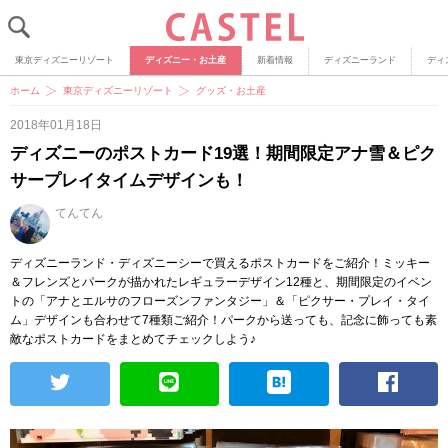
東京ディズニーリゾート
ディズニー・お土産
新着情報
ディズニーランド
ディ
ホーム
東京ディズニーリゾート
グッズ・お土産
2018年01月18日
ディズニーのポストカード19選！期間限定アナ雪＆ピク
サープレイタイムデザインも！
てんてん
ディズニーランド・ディズニーシーで買えるポストカードをご紹介！ミッキー
＆フレンズとパークが描かれたレギュラーデザイン12種と、期間限定のイベン
トの「アナとエルサのフローズンファンタジー」＆「ピクサー・プレイ・タイ
ム」デザインも合わせて7種類ご紹介！パークから送っても、記念に飾っても素
敵なポストカードをまとめてチェックしよう♪