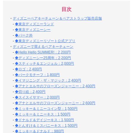
目次
・
ディズニーペアキーチェーン＆ペアストラップ販売店舗
-
◆東京ディズニーランド
-
◆東京ディズニーシー
-
◆パーク外
-
◆東京ディズニーリゾート公式アプリ
・
ディズニーで買えるペアキーチェーン
-
◆Hello Hello SUMMER!：2,200円
-
◆ディズニーシー25周年：2,200円
-
◆スティッチ＆エンジェル：2,000円
-
◆ロゴ：2,400円
-
◆パークモチーフ：1,800円
-
◆イマジニング・ザ・マジック：2,400円
-
◆アナとエルサのフローズンジャーニー：2,400円
-
◆切り絵：2,400円
-
◆スイスイサマー：2,000円
-
◆アナとエルサのフローズンジャーニー：2,600円
-
◆ミッキー＆ミニーコイン型：1,500円
-
◆ミッキー＆ミニーキス：1,500円
-
◆ドナルド＆デイジーキス：1,500円
-
◆とんすけ＆ミスバニーキス：1,500円
-
◆ミッキー＆ドナルド：980円