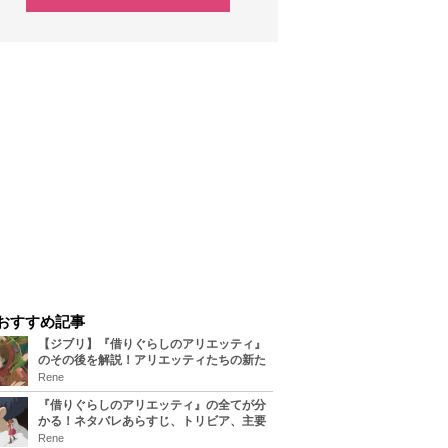
おすすめ記事
【ジブリ】『借りぐらしのアリエッティ』
のその後を解説！アリエッティたちの新た
な住処は？翔の病気は治る？
Rene
『借りぐらしのアリエッティ』の全てが分
かる！ネタバレあらすじ、トリビア、主要
キャラまとめ！
Rene