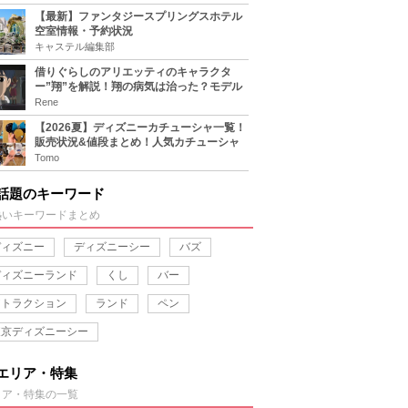
【最新】ファンタジースプリングスホテル
空室情報・予約状況
キャステル編集部
借りぐらしのアリエッティのキャラクタ
ー”翔”を解説！翔の病気は治った？モデル
は誰？
Rene
【2026夏】ディズニーカチューシャ一覧！
販売状況&値段まとめ！人気カチューシャ
をチェック
Tomo
話題のキーワード
熱いキーワードまとめ
ディズニー
ディズニーシー
バズ
ディズニーランド
くし
バー
アトラクション
ランド
ペン
東京ディズニーシー
エリア・特集
リア・特集の一覧