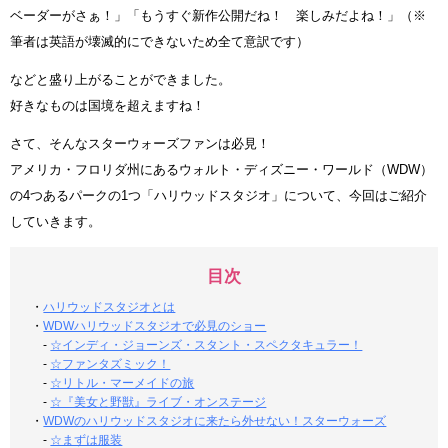
ベーダーがさぁ！」「もうすぐ新作公開だね！ 楽しみだよね！」（※
筆者は英語が壊滅的にできないため全て意訳です）
などと盛り上がることができました。
好きなものは国境を超えますね！
さて、そんなスターウォーズファンは必見！
アメリカ・フロリダ州にあるウォルト・ディズニー・ワールド（WDW）
の4つあるパークの1つ「ハリウッドスタジオ」について、今回はご紹介
していきます。
目次
・
ハリウッドスタジオとは
・
WDWハリウッドスタジオで必見のショー
-
☆インディ・ジョーンズ・スタント・スペクタキュラー！
-
☆ファンタズミック！
-
☆リトル・マーメイドの旅
-
☆『美女と野獣』ライブ・オンステージ
・
WDWのハリウッドスタジオに来たら外せない！スターウォーズ
-
☆まずは服装