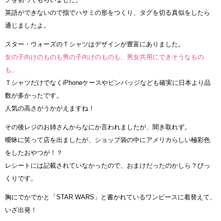
英語ができないので指でハサミの形をつくり、タグを切る真似をしたら
通じましたよ。
スター・ウォーズのＴシャツはデザインが豊富にありました。
女の子向けのものも男の子向けのものも、男女共用にできそうなもの
も。
ＴシャツだけでなくiPhoneケースやピンバッジなども確実に日本より品
数が多かったです。
人気の高さがうかがえますね！
その後レジのお姉さんからなにか言われましたが、聞き取れず。
曖昧に笑って店を出ましたが、ショップ袋の中にアメリカらしい極彩色
をしたおやつが！？
レシートには記載されていなかったので、おまけだったのかしら？びっ
くりです。
胸にでかでかと「STAR WARS」と書かれているワンピースに着替えて、
いざ出発！