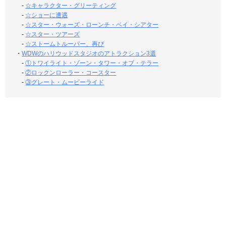
-
☆キャラクター・グリーティング
-
☆ショーに遭遇
-
☆スター・ウォーズ・ローンチ・ベイ・シアター
-
☆スター・ツアーズ
-
☆ストームトルーパー、再び
・
WDWのハリウッドスタジオのアトラクション3選
-
①トワイライト・ゾーン・タワー・オブ・テラー
-
②ロックンローラー・コースター
-
③グレート・ムービーライド