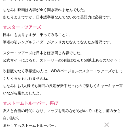
ちなみに映画は内容が全く聞き取れませんでした。
あたりまえですが、日本語字幕なんてないので英語力は必要です。
☆スター・ツアーズ
日本にもありますが、乗ってみることに。
筆者の初シングルライダーがアメリカだなんてなんだか贅沢です。
スター・ツアーズは日本とほぼ同じ内容でした。
公式サイトによると、ストーリーの分岐はなんと50以上あるのだそう！
吹替版でなく字幕派の人は、WDWバージョンのスター・ツアーズがしっ
くりくるかもしれませんね。
ちなみにお1人様でも周囲の反応が派手だったので楽しくキャーキャー言
いながら乗れましたよ。
☆ストームトルーパー、再び
友人と合流の時間になり、マップを睨みながら歩いていると、前方から
白い影が。
またしてもストームトルーパー。