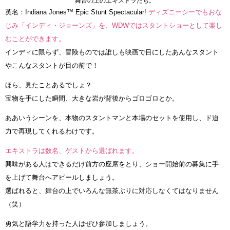
舞台の上のエキストラたち。
英名：Indiana Jones™ Epic Stunt Spectacular!
ディズニーシーでもおな
じみ「インディ・ジョーンズ」を、WDWではスタントショーとして楽し
むことができます。
インディに限らず、冒険ものでは誰しも映画で目にしたあんなスタント
やこんなスタントが目の前で！
ほら、見たことあるでしょ？
宝物を手にした瞬間、大きな岩が背後からゴロゴロとか。
ああいうシーンを、本物のスタントマンと本場のセットを使用し、ド迫
力で再現してくれるわけです。
エキストラは数名、ゲストから選ばれます。
興味がある人はできるだけ前方の座席をとり、ショー開始前の募集に手
を上げて舞台へアピールしましょう。
選ばれると、舞台の上でいろんな無茶ぶりに対応しなくてはなりません
（笑）
勇気と語学力を持った人はぜひ参加しましょう。