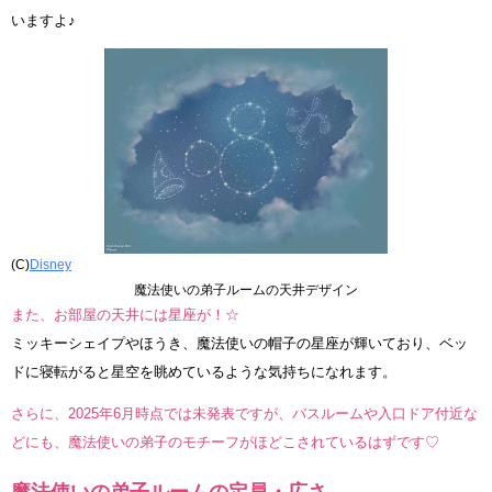
いますよ♪
(C)
Disney
魔法使いの弟子ルームの天井デザイン
また、お部屋の天井には星座が！☆
ミッキーシェイプやほうき、魔法使いの帽子の星座が輝いており、ベッ
ドに寝転がると星空を眺めているような気持ちになれます。
さらに、2025年6月時点では未発表ですが、バスルームや入口ドア付近な
どにも、魔法使いの弟子のモチーフがほどこされているはずです♡