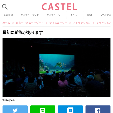
新着情報
ディズニーランド
ディズニーシー
チケット
USJ
ホテル空室
ホーム
東京ディズニーリゾート
ディズニーシー
アトラクション
クラッシュと
最初に前説があります