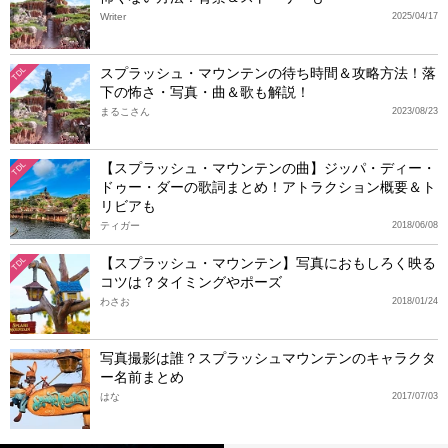
Writer
2025/04/17
スプラッシュ・マウンテンの待ち時間＆攻略方法！落
TDL
下の怖さ・写真・曲＆歌も解説！
まるこさん
2023/08/23
【スプラッシュ・マウンテンの曲】ジッパ・ディー・
TDL
ドゥー・ダーの歌詞まとめ！アトラクション概要＆ト
リビアも
ティガー
2018/06/08
【スプラッシュ・マウンテン】写真におもしろく映る
TDL
コツは？タイミングやポーズ
わさお
2018/01/24
写真撮影は誰？スプラッシュマウンテンのキャラクタ
ー名前まとめ
はな
2017/07/03