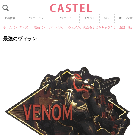
新着情報
ディズニーランド
ディズニーシー
チケット
USJ
ホテル空室
ホーム
ディズニー映画
【マーベル】『ヴェノム』のあらすじ＆キャラクター解説！凶悪
最強のヴィラン