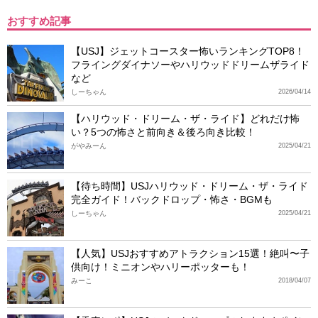
おすすめ記事
【USJ】ジェットコースター怖いランキングTOP8！
フライングダイナソーやハリウッドドリームザライド
など
しーちゃん
2026/04/14
【ハリウッド・ドリーム・ザ・ライド】どれだけ怖
い？5つの怖さと前向き＆後ろ向き比較！
がやみーん
2025/04/21
【待ち時間】USJハリウッド・ドリーム・ザ・ライド
完全ガイド！バックドロップ・怖さ・BGMも
しーちゃん
2025/04/21
【人気】USJおすすめアトラクション15選！絶叫〜子
供向け！ミニオンやハリーポッターも！
みーこ
2018/04/07