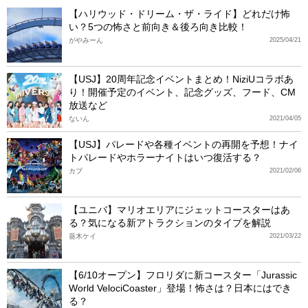
【ハリウッド・ドリーム・ザ・ライド】どれだけ怖
い？5つの怖さと前向き＆後ろ向き比較！
がやみーん
2025/04/21
【USJ】20周年記念イベントまとめ！NiziUコラボあ
り！開催予定のイベント、記念グッズ、フード、CM
放送など
ないん
2021/04/05
【USJ】パレードや各種イベントの再開を予想！ナイ
トパレードやホラーナイトはいつ復活する？
カブ
2021/02/06
【ユニバ】マリオエリアにジェットコースターはあ
る？気になる新アトラクションのタイプを解説
葵木ケイ
2021/03/22
【6/10オープン】フロリダに新コースター「Jurassic
World VelociCoaster」登場！怖さは？日本にはでき
る？