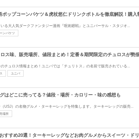
条悟ポップコーンバケツ＆虎杖悠仁ドリンクボトルを徹底解説！購入
いる大人気ダークファンタジー漫画『呪術廻戦』とユニバーサル・スタジオ...
ーンバケツ
チュロス味、販売場所、値段まとめ！定番＆期間限定のチュロスが勢
のチュロス情報まとめ！ユニバでは「チュリトス」の名前で販売されている...
ス
ユニバ
グはどこに売ってる？値段・場所・カロリー・味の感想も
（USJ）の名物グルメ・ターキーレッグを特集します。ターキーレッグの販売...
売場所
ドおすすめ20選！ターキーレッグなどお肉グルメからスイーツ・ド