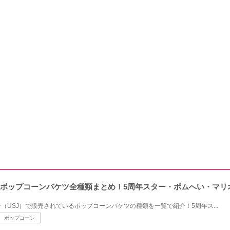
ニバのポップコーンバケツ全種類まとめ！5周年スター・ボムへい・マ
（USJ）で販売されているポップコーンバケツの種類を一覧で紹介！5周年ス...
ポップコーン