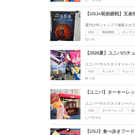
【USJ×呪術廻戦】五
週刊少年ジャンプで連載されて
USJ
呪術廻戦
ポップコ
ないん
【2026夏】ユニバの
ユニバーサルスタジオジャパン
USJ
チュロス
チュリト
めっち
【ユニバ】ターキーレッ
ユニバーサルスタジオジャパン
USJ
ターキーレッグ
販
しーちゃん
【USJ】食べ歩きフー