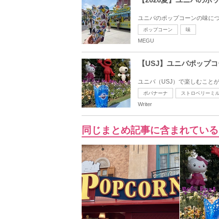
ユニバのポップコーンの味につ
ポップコーン
味
MEGU
【USJ】ユニバポップ
ユニバ（USJ）で楽しむこと
ポパナーナ
ストロベリーミ
Writer
同じまとめ記事に含まれている