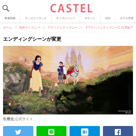
新着情報
ディズニーランド
ディズニーシー
チケット
USJ
ホテル空室
ホーム
海外ディズニー
アナハイムディズニー
【アナハイムディズニー】白雪姫ア
エンディングシーンが変更
引用元:
公式サイト