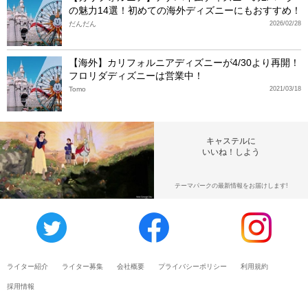
の魅力14選！初めての海外ディズニーにもおすすめ！
だんだん
2026/02/28
【海外】カリフォルニアディズニーが4/30より再開！
フロリダディズニーは営業中！
Tomo
2021/03/18
キャステルに
いいね！しよう
テーマパークの最新情報をお届けします!
ライター紹介
ライター募集
会社概要
プライバシーポリシー
利用規約
採用情報