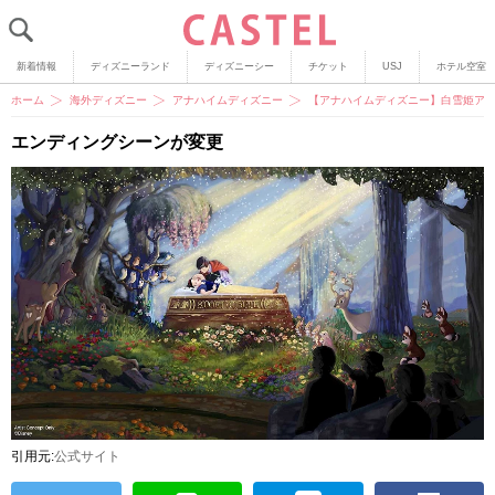
新着情報
ディズニーランド
ディズニーシー
チケット
USJ
ホテル空室
ホーム
海外ディズニー
アナハイムディズニー
【アナハイムディズニー】白雪姫ア
エンディングシーンが変更
引用元:
公式サイト