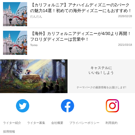
【カリフォルニア】アナハイムディズニーの2パーク
の魅力14選！初めての海外ディズニーにもおすすめ！
だんだん
2026/02/28
【海外】カリフォルニアディズニーが4/30より再開！
フロリダディズニーは営業中！
Tomo
2021/03/18
キャステルに
いいね！しよう
テーマパークの最新情報をお届けします!
ライター紹介
ライター募集
会社概要
プライバシーポリシー
利用規約
採用情報