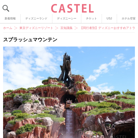
新着情報
ディズニーランド
ディズニーシー
チケット
USJ
ホテル空室
ホーム
東京ディズニーリゾート
豆知識集
【同行者別】ディズニーおすすめアトラク
スプラッシュマウンテン