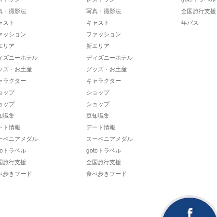
真・撮影法
写真・撮影法
全国旅行支援
ャスト
キャスト
年パス
ァッション
ファッション
エリア
新エリア
ィズニーホテル
ディズニーホテル
ッズ・お土産
グッズ・お土産
ャラクター
キャラクター
ョップ
ショップ
ョップ
ショップ
知識集
豆知識集
ート情報
デート情報
ーベニアメダル
スーベニアメダル
toトラベル
gotoトラベル
国旅行支援
全国旅行支援
べ歩きフード
食べ歩きフード