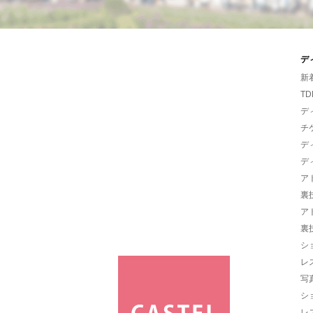
デ
新
TD
デ
チ
デ
デ
ア
裏
ア
裏
シ
レ
写
シ
レ