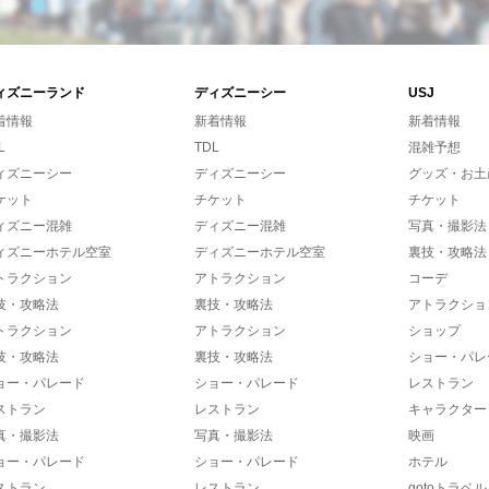
ィズニーランド
ディズニーシー
USJ
着情報
新着情報
新着情報
L
TDL
混雑予想
ィズニーシー
ディズニーシー
グッズ・お土
ケット
チケット
チケット
ィズニー混雑
ディズニー混雑
写真・撮影法
ィズニーホテル空室
ディズニーホテル空室
裏技・攻略法
トラクション
アトラクション
コーデ
技・攻略法
裏技・攻略法
アトラクショ
トラクション
アトラクション
ショップ
技・攻略法
裏技・攻略法
ショー・パレ
ョー・パレード
ショー・パレード
レストラン
ストラン
レストラン
キャラクター
真・撮影法
写真・撮影法
映画
ョー・パレード
ショー・パレード
ホテル
ストラン
レストラン
gotoトラベル