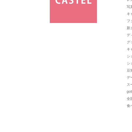
写
キ
フ
新
デ
グ
キ
シ
シ
豆
デ
ス
go
全
食