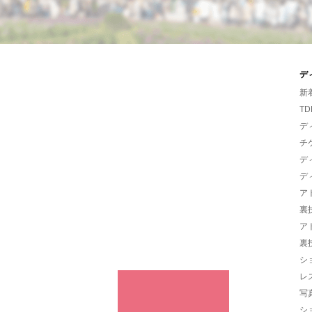
デ
新
TD
デ
チ
デ
デ
ア
裏
ア
裏
シ
レ
写
シ