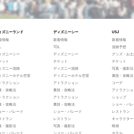
ィズニーランド
ディズニーシー
USJ
着情報
新着情報
新着情報
L
TDL
混雑予想
ィズニーシー
ディズニーシー
グッズ・お土
ケット
チケット
チケット
ィズニー混雑
ディズニー混雑
写真・撮影法
ィズニーホテル空室
ディズニーホテル空室
裏技・攻略法
トラクション
アトラクション
コーデ
技・攻略法
裏技・攻略法
アトラクショ
トラクション
アトラクション
ショップ
技・攻略法
裏技・攻略法
ショー・パレ
ョー・パレード
ショー・パレード
レストラン
ストラン
レストラン
キャラクター
真・撮影法
写真・撮影法
映画
ョー・パレード
ショー・パレード
ホテル