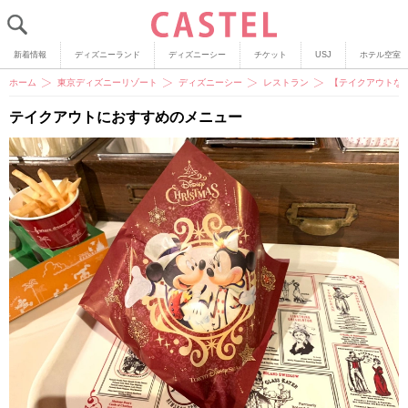
新着情報
ディズニーランド
ディズニーシー
チケット
USJ
ホテル空室
ホーム
東京ディズニーリゾート
ディズニーシー
レストラン
【テイクアウトな
テイクアウトにおすすめのメニュー