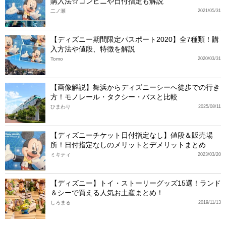
購入法☆コンビニや日付指定も解説
二ノ瀬
2021/05/31
【ディズニー期間限定パスポート2020】全7種類！購
入方法や値段、特徴を解説
Tomo
2020/03/31
【画像解説】舞浜からディズニーシーへ徒歩での行き
方！モノレール・タクシー・バスと比較
ひまわり
2025/08/11
【ディズニーチケット日付指定なし】値段＆販売場
所！日付指定なしのメリットとデメリットまとめ
ミキティ
2023/03/20
【ディズニー】トイ・ストーリーグッズ15選！ランド
＆シーで買える人気お土産まとめ！
しろまる
2019/11/13