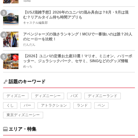
Tomo
【USJ混雑予想】2026年のユニバの混み具合は？8月・9月は混
む？リアルタイム待ち時間アプリも
キャステル編集部
アベンジャーズの強さランキング！MCUで一番強いのは誰？20人
のヒーローを比較！
だんだん
【2026】ユニバの定番お土産33選！マリオ、ミニオン、ハリーポ
ッター、ジュラシックパーク、セサミ、SINGなどのグッズ情報
めっち
話題のキーワード
ディズニー
ディズニーシー
バズ
ディズニーランド
くし
バー
アトラクション
ランド
ペン
東京ディズニーシー
エリア・特集