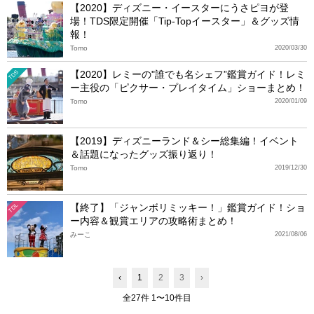
【2020】ディズニー・イースターにうさピヨが登
場！TDS限定開催「Tip-Topイースター」＆グッズ情
報！
Tomo
2020/03/30
【2020】レミーの"誰でも名シェフ”鑑賞ガイド！レミ
TDS
ー主役の「ピクサー・プレイタイム」ショーまとめ！
Tomo
2020/01/09
【2019】ディズニーランド＆シー総集編！イベント
＆話題になったグッズ振り返り！
Tomo
2019/12/30
【終了】「ジャンボリミッキー！」鑑賞ガイド！ショ
TDL
ー内容＆観賞エリアの攻略術まとめ！
みーこ
2021/08/06
‹
1
2
3
›
全27件 1〜10件目