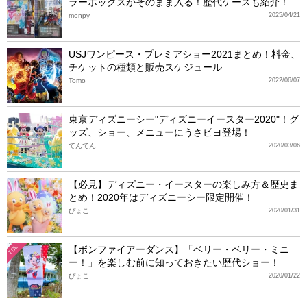
ラーボックスがそのまま入る！歴代ケースも紹介！
monpy
2025/04/21
USJワンピース・プレミアショー2021まとめ！料金、
チケットの種類と販売スケジュール
Tomo
2022/06/07
東京ディズニーシー"ディズニーイースター2020"！グ
ッズ、ショー、メニューにうさピヨ登場！
てんてん
2020/03/06
【必見】ディズニー・イースターの楽しみ方＆歴史ま
とめ！2020年はディズニーシー限定開催！
ぴょこ
2020/01/31
【ボンファイアーダンス】「ベリー・ベリー・ミニ
TDL
ー！」を楽しむ前に知っておきたい歴代ショー！
ぴょこ
2020/01/22