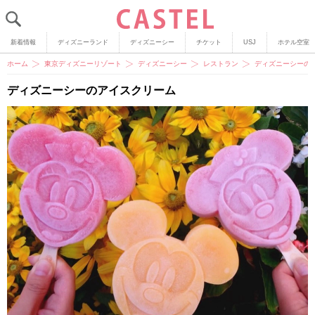
新着情報
ディズニーランド
ディズニーシー
チケット
USJ
ホテル空室
ホーム
東京ディズニーリゾート
ディズニーシー
レストラン
ディズニーシーの
ディズニーシーのアイスクリーム