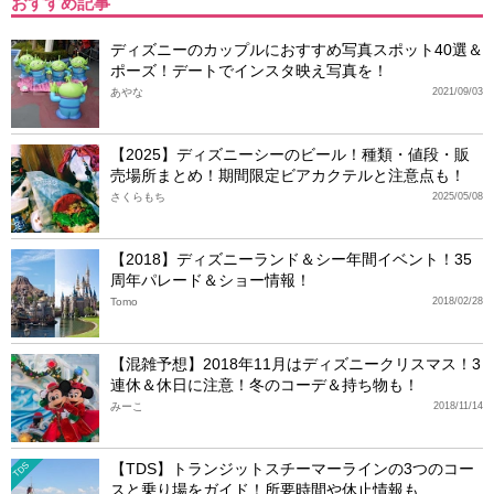
おすすめ記事
ディズニーのカップルにおすすめ写真スポット40選＆
ポーズ！デートでインスタ映え写真を！
あやな
2021/09/03
【2025】ディズニーシーのビール！種類・値段・販
売場所まとめ！期間限定ビアカクテルと注意点も！
さくらもち
2025/05/08
【2018】ディズニーランド＆シー年間イベント！35
周年パレード＆ショー情報！
Tomo
2018/02/28
【混雑予想】2018年11月はディズニークリスマス！3
連休＆休日に注意！冬のコーデ＆持ち物も！
みーこ
2018/11/14
【TDS】トランジットスチーマーラインの3つのコー
TDS
スと乗り場をガイド！所要時間や休止情報も