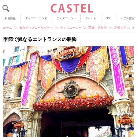
新着情報
ディズニーランド
ディズニーシー
チケット
USJ
ホテル空室
ホーム
東京ディズニーリゾート
ディズニーシー
写真・撮影法
穴場もアリ。デ
季節で異なるエントランスの装飾